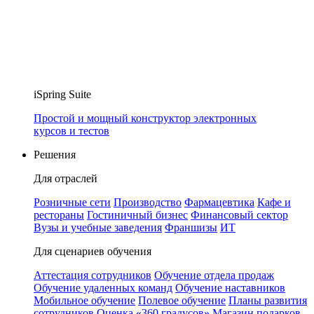
iSpring Suite
Простой и мощный конструктор электронных
курсов и тестов
Решения
Для отраслей
Розничные сети
Производство
Фармацевтика
Кафе и
рестораны
Гостиничный бизнес
Финансовый сектор
Вузы и учебные заведения
Франшизы
ИТ
Для сценариев обучения
Аттестация сотрудников
Обучение отдела продаж
Обучение удаленных команд
Обучение наставников
Мобильное обучение
Полевое обучение
Планы развития
сотрудников
Оценка «360 градусов»
Магазин подарков