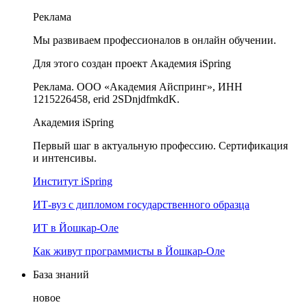
Реклама
Мы развиваем профессионалов в онлайн обучении.
Для этого создан проект Академия iSpring
Реклама. ООО «Академия Айспринг», ИНН
1215226458, erid 2SDnjdfmkdK.
Академия iSpring
Первый шаг в актуальную профессию. Сертификация
и интенсивы.
Институт iSpring
ИТ-вуз с дипломом государственного образца
ИТ в Йошкар-Оле
Как живут программисты в Йошкар‑Оле
База знаний
новое