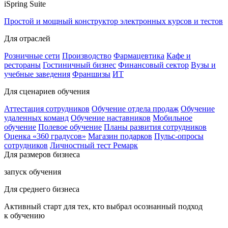
iSpring Suite
Простой и мощный конструктор электронных курсов и тестов
Для отраслей
Розничные сети
Производство
Фармацевтика
Кафе и
рестораны
Гостиничный бизнес
Финансовый сектор
Вузы и
учебные заведения
Франшизы
ИТ
Для сценариев обучения
Аттестация сотрудников
Обучение отдела продаж
Обучение
удаленных команд
Обучение наставников
Мобильное
обучение
Полевое обучение
Планы развития сотрудников
Оценка «360 градусов»
Магазин подарков
Пульс-опросы
сотрудников
Личностный тест Ремарк
Для размеров бизнеса
запуск обучения
Для среднего бизнеса
Активный старт для тех, кто выбрал осознанный подход
к обучению