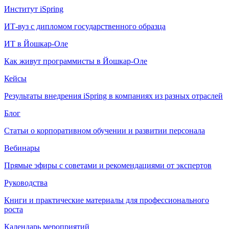
Институт iSpring
ИТ-вуз с дипломом государственного образца
ИТ в Йошкар-Оле
Как живут программисты в Йошкар‑Оле
Кейсы
Результаты внедрения iSpring в компаниях из разных отраслей
Блог
Статьи о корпоративном обучении и развитии персонала
Вебинары
Прямые эфиры с советами и рекомендациями от экспертов
Руководства
Книги и практические материалы для профессионального
роста
Календарь мероприятий