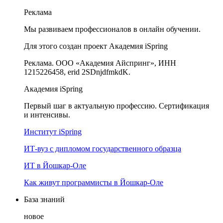
Реклама
Мы развиваем профессионалов в онлайн обучении.
Для этого создан проект Академия iSpring
Реклама. ООО «Академия Айспринг», ИНН
1215226458, erid 2SDnjdfmkdK.
Академия iSpring
Первый шаг в актуальную профессию. Сертификация
и интенсивы.
Институт iSpring
ИТ-вуз с дипломом государственного образца
ИТ в Йошкар-Оле
Как живут программисты в Йошкар‑Оле
База знаний
новое