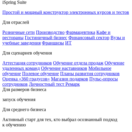
iSpring Suite
Простой и мощный конструктор электронных курсов и тестов
Для отраслей
Розничные сети
Производство
Фармацевтика
Кафе и
рестораны
Гостиничный бизнес
Финансовый сектор
Вузы и
учебные заведения
Франшизы
ИТ
Для сценариев обучения
Аттестация сотрудников
Обучение отдела продаж
Обучение
удаленных команд
Обучение наставников
Мобильное
обучение
Полевое обучение
Планы развития сотрудников
Оценка «360 градусов»
Магазин подарков
Пульс-опросы
сотрудников
Личностный тест Ремарк
Для размеров бизнеса
запуск обучения
Для среднего бизнеса
Активный старт для тех, кто выбрал осознанный подход
к обучению