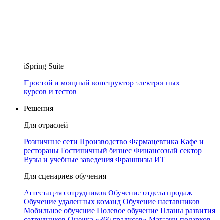
iSpring Suite
Простой и мощный конструктор электронных
курсов и тестов
Решения
Для отраслей
Розничные сети
Производство
Фармацевтика
Кафе и
рестораны
Гостиничный бизнес
Финансовый сектор
Вузы и учебные заведения
Франшизы
ИТ
Для сценариев обучения
Аттестация сотрудников
Обучение отдела продаж
Обучение удаленных команд
Обучение наставников
Мобильное обучение
Полевое обучение
Планы развития
сотрудников
Оценка «360 градусов»
Магазин подарков