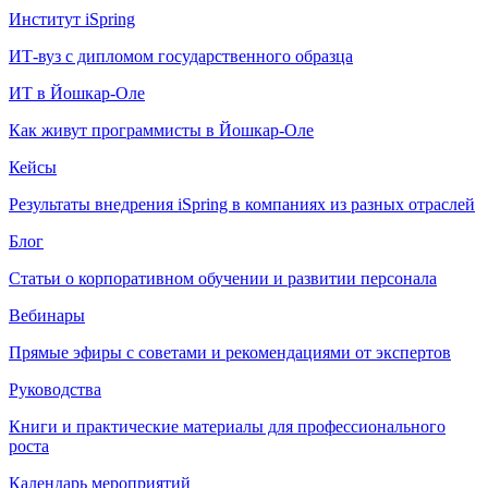
Институт iSpring
ИТ-вуз с дипломом государственного образца
ИТ в Йошкар-Оле
Как живут программисты в Йошкар‑Оле
Кейсы
Результаты внедрения iSpring в компаниях из разных отраслей
Блог
Статьи о корпоративном обучении и развитии персонала
Вебинары
Прямые эфиры с советами и рекомендациями от экспертов
Руководства
Книги и практические материалы для профессионального
роста
Календарь мероприятий