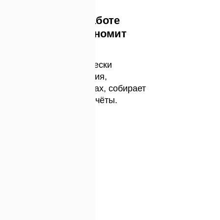
Специалист по работе
с персоналом экономит
время на оценке
Разобрать пример отчёта
Платформа автоматически
отправляет приглашения,
напоминает о дедлайнах, собирает
ответы и формирует отчёты.