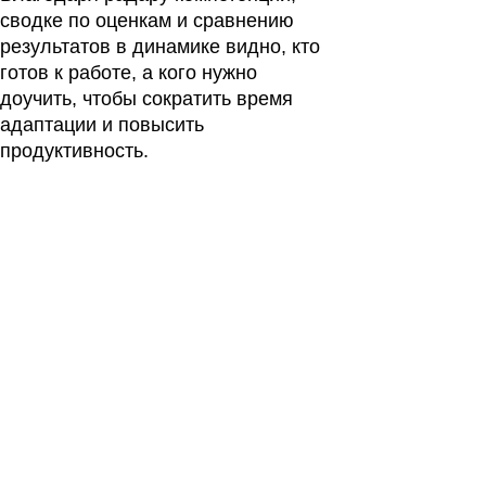
сводке по оценкам и сравнению
результатов в динамике видно, кто
готов к работе, а кого нужно
доучить, чтобы сократить время
адаптации и повысить
продуктивность.
т сильные
Платформа собирает резул
а сотрудника.
оценки в сводных отчётах:
циалисту
по компетенциям, сотрудни
андой проще
и группам. Это помогает бы
и уже развиты,
анализировать данные
мания.
и переходить к планам разв