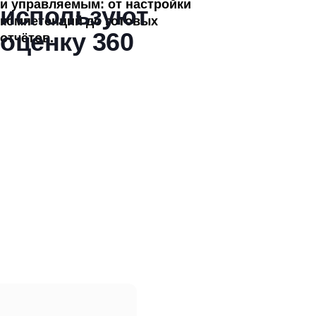
и управляемым: от настройки
используют
компетенций до готовых
оценку 360
отчётов.