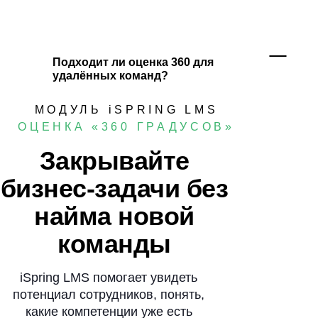
формата работы. Оставьте заявку —
менеджер уточнит детали и подготовит
расчёт под ваш сценарий оценки.
Подходит ли оценка 360 для
удалённых команд?
Да. Участники проходят оценку онлайн,
а администратор отслеживает процесс
МОДУЛЬ iSPRING LMS
и результаты на платформе. Это удобно
ОЦЕНКА «360 ГРАДУСОВ»
для распределённых команд, филиалов
и сотрудников на удалёнке.
Закрывайте
бизнес-задачи без
найма новой
команды
iSpring LMS помогает увидеть
потенциал сотрудников, понять,
какие компетенции уже есть