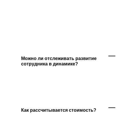
Да. В iSpring LMS можно самостоятельно
создавать и редактировать модели
компетенций под задачи компании:
добавлять критерии, уточнять
формулировки, настраивать шкалы
и поведенческие индикаторы. Например,
можно использовать разные модели для
руководителей, линейных специалистов,
грейдов или управленческого резерва.
Можно ли отслеживать развитие
сотрудника в динамике?
Да. В iSpring LMS можно сравнивать
результаты разных оценочных сессий
и смотреть, как меняются компетенции
сотрудника со временем. Это помогает
оценить эффект от обучения, ИПР и других
факторов.
Как рассчитывается стоимость?
Стоимость зависит от задач компании,
количества пользователей и выбранного