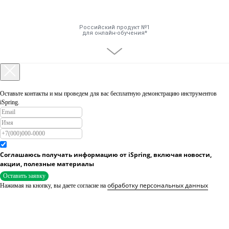
Российский продукт №1
для онлайн-обучения
Инструменты
Решения
Оставьте контакты и мы проведем для вас бесплатную демонстрацию инструментов
iSpring.
Тарифы
Компания
Соглашаюсь получать информацию от iSpring, включая новости,
акции, полезные материалы
База знаний
Оставить заявку
обработку персональных данных
Нажимая на кнопку, вы даете согласие на
Задать вопрос
Мой Аккаунт