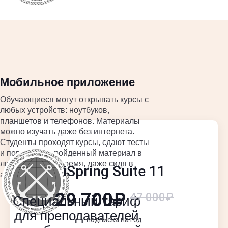
Мобильное приложение
Обучающиеся могут открывать курсы с
любых устройств: ноутбуков,
планшетов и телефонов. Материалы
можно изучать даже без интернета.
Студенты проходят курсы, сдают тесты
и повторяют пройденный материал в
любое удобное время, даже сидя в
iSpring Suite 11
аудитории.
29 700₽
47 000₽
Специальный тариф
для преподавателей
подписка на год