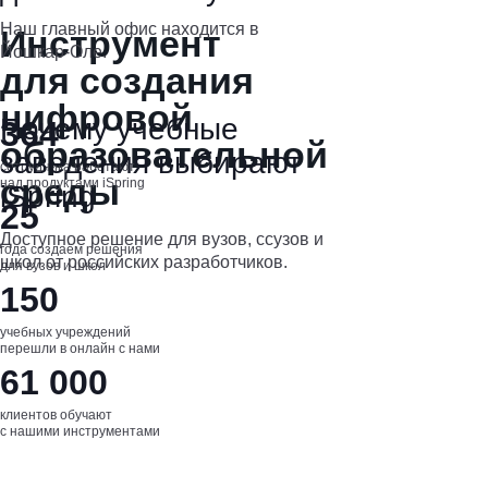
Наш главный офис находится в
Инструмент
Йошкар-Оле.
для создания
цифровой
Почему учебные
364
образовательной
заведения выбирают
сотрудника работают
среды
над продуктами iSpring
iSpring
25
Доступное решение для вузов, ссузов и
года создаём решения
школ от российских разработчиков.
для вузов и школ
Попробовать бесплатно
150
учебных учреждений
перешли в онлайн с нами
61 000
клиентов обучают
с нашими инструментами