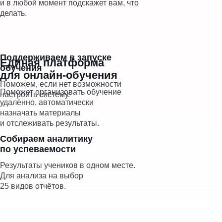
и в любой момент подскажет вам, что
делать.
Поддерживаем в запуске
Единая платформа
обучения
для онлайн-обучения
Поможем, если нет возможности
Поможет организовать обучение
настроить систему.
удалённо, автоматически
назначать материалы
и отслеживать результаты.
Собираем аналитику
по успеваемости
Результаты учеников в одном месте.
Для анализа на выбор
25 видов отчётов.