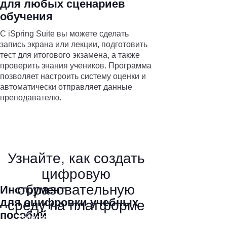
для любых сценариев
обучения
С iSpring Suite вы можете сделать
запись экрана или лекции, подготовить
тест для итогового экзамена, а также
проверить знания учеников. Программа
позволяет настроить систему оценки и
автоматически отправляет данные
преподавателю.
Узнайте, как создать
цифровую
образовательную
Инструмент
для оцифровки учебных
среду на платформе
пособий
Записаться на консультацию