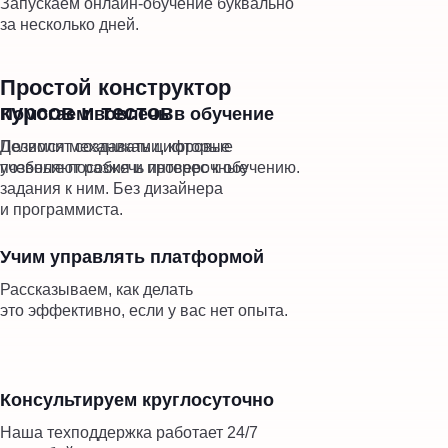
Запускаем онлайн-обучение буквально
за несколько дней.
Простой конструктор
курсов и тестов
Помогаем вовлечь в обучение
Делимся механиками, которые
Позволит создавать цифровые
позволяют разжечь интерес к обучению.
учебные пособия и проверочные
задания к ним. Без дизайнера
и программиста.
Учим управлять платформой
Рассказываем, как делать
это эффективно, если у вас нет опыта.
Консультируем круглосуточно
Наша техподдержка работает 24/7