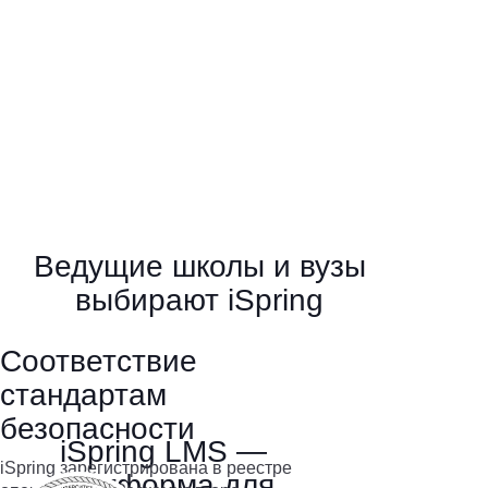
Ведущие школы и вузы
выбирают iSpring
Соответствие
стандартам
безопасности
iSpring LMS —
iSpring зарегистрирована в реестре
платформа для