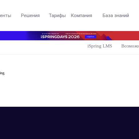
менты
Решения
Тарифы
Компания
База знаний
iSpring LMS
Возмож
ing.