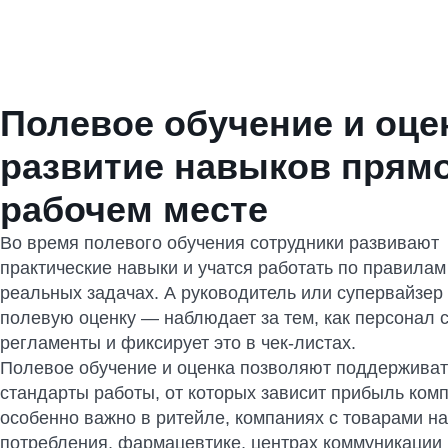
Помогаем в обучении персонала прямо на рабочем месте 
гибких чек-листов. Предоставляем инструмент для достиж
результатов и отслеживания соблюдения стандартов в ком
Заказать консультацию
Полевое обучение и оце
развитие навыков прямо
рабочем месте
Во время полевого обучения сотрудники
развивают
практические навыки и учатся работать по правилам
реальных задачах.
А руководитель или супервайзер
полевую оценку — наблюдает за тем, как персонал 
регламенты и фиксирует это в чек-листах.
Полевое обучение и оценка позволяют поддерживат
стандарты работы, от которых зависит прибыль комп
особенно важно в ритейле, компаниях с товарами н
потребления, фармацевтике, центрах коммуникации