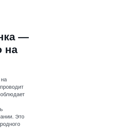
с помощью
ения нужных
пании.
нка —
 на
 на
 проводит
соблюдает
ь
ании. Это
ародного