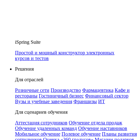
iSpring Suite
Простой и мощный конструктор электронных
курсов и тестов
Решения
Для отраслей
Розничные сети
Производство
Фармацевтика
Кафе и
рестораны
Гостиничный бизнес
Финансовый сектор
Вузы и учебные заведения
Франшизы
ИТ
Для сценариев обучения
Аттестация сотрудников
Обучение отдела продаж
Обучение удаленных команд
Обучение наставников
Мобильное обучение
Полевое обучение
Планы развития
сотрудников
Оценка «360 градусов»
Магазин подарков