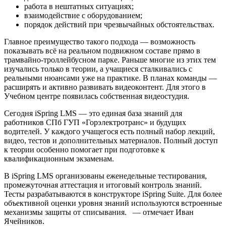
работа в нештатных ситуациях;
взаимодействие с оборудованием;
порядок действий при чрезвычайных обстоятельствах.
Главное преимущество такого подхода — возможность
показывать всё на реальном подвижном составе прямо в
трамвайно-троллейбусном парке. Раньше многие из этих тем
изучались только в теории, а учащиеся сталкивались с
реальными нюансами уже на практике. В планах команды —
расширять и активно развивать видеоконтент. Для этого в
Учебном центре появилась собственная видеостудия.
Сегодня iSpring LMS — это единая база знаний для
работников СПб ГУП «Горэлектротранс» и будущих
водителей. У каждого учащегося есть полный набор лекций,
видео, тестов и дополнительных материалов. Полный доступ
к теории особенно помогает при подготовке к
квалификационным экзаменам.
В iSpring LMS организованы еженедельные тестирования,
промежуточная аттестация и итоговый контроль знаний.
Тесты разрабатываются в конструкторе iSpring Suite. Для более
объективной оценки уровня знаний используются встроенные
механизмы защиты от списывания. — отмечает Иван
Ячейников.