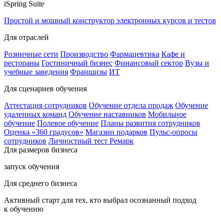
iSpring Suite
Простой и мощный конструктор электронных курсов и тестов
Для отраслей
Розничные сети
Производство
Фармацевтика
Кафе и
рестораны
Гостиничный бизнес
Финансовый сектор
Вузы и
учебные заведения
Франшизы
ИТ
Для сценариев обучения
Аттестация сотрудников
Обучение отдела продаж
Обучение
удаленных команд
Обучение наставников
Мобильное
обучение
Полевое обучение
Планы развития сотрудников
Оценка «360 градусов»
Магазин подарков
Пульс-опросы
сотрудников
Личностный тест Ремарк
Для размеров бизнеса
запуск обучения
Для среднего бизнеса
Активный старт для тех, кто выбрал осознанный подход
к обучению