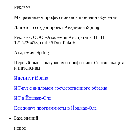
Реклама
Мы развиваем профессионалов в онлайн обучении.
Для этого создан проект Академия iSpring
Реклама. ООО «Академия Айспринг», ИНН
1215226458, erid 2SDnjdfmkdK.
Академия iSpring
Первый шаг в актуальную профессию. Сертификация
и интенсивы.
Институт iSpring
ИТ-вуз с дипломом государственного образца
ИТ в Йошкар-Оле
Как живут программисты в Йошкар‑Оле
База знаний
новое