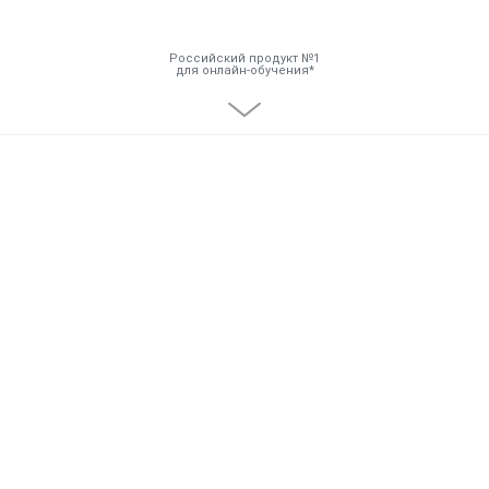
Российский продукт №1
для онлайн-обучения
Инструменты
Решения
Тарифы
Компания
База знаний
Задать вопрос
Мой Аккаунт