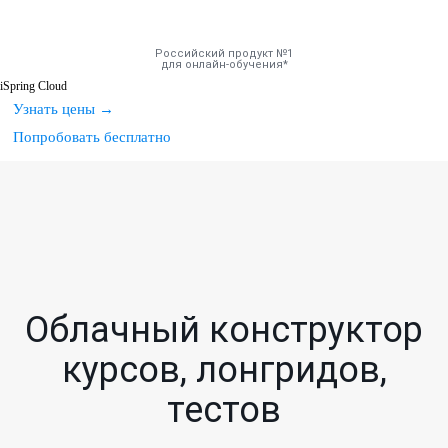
Российский продукт №1
для онлайн-обучения
iSpring Cloud
Узнать цены
Узнать цены
→
Инструменты
Попробовать бесплатно
Попробовать бесплатно
Решения
Тарифы
Компания
Облачный конструктор
База знаний
курсов, лонгридов,
Задать вопрос
тестов
Мой Аккаунт