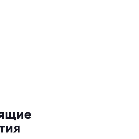
зящие
тия