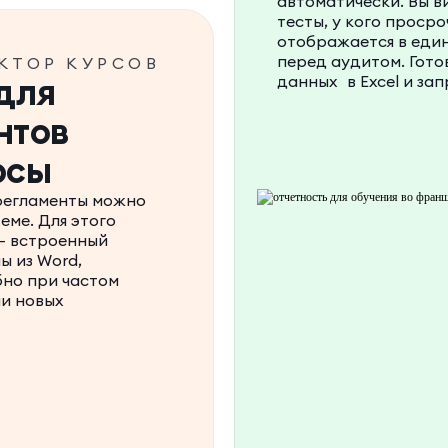
автоматически. Вы в
тесты, у кого проср
отображается в еди
перед аудитом. Гото
КТОР КУРСОВ
для
данных в Excel и зап
нтов
рсы
регламенты можно
еме. Для этого
— встроенный
ы из Word,
бно при частом
и новых