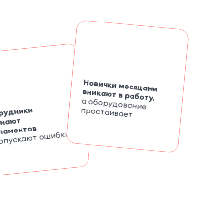
Новички месяцами
вникают в работу,
а оборудование
рудники
простаивает
знают
ламентов
опускают ошибки