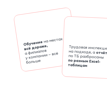
на местах
Обучение
всё дороже,
Трудовая инспекци
а филиалов
боль
на подходе, а
отчё
у компании — всё
по ТБ разбросаны
по разным Excel-
ше
таблицам