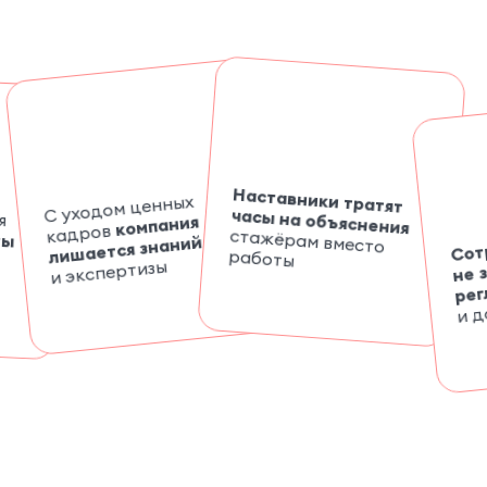
Наставники тратят
С уходом ценных
я
часы на объяснения
компания
кадров
стажёрам вместо
ты
лишается знаний
Сот
работы
и экспертизы
не 
рег
и д