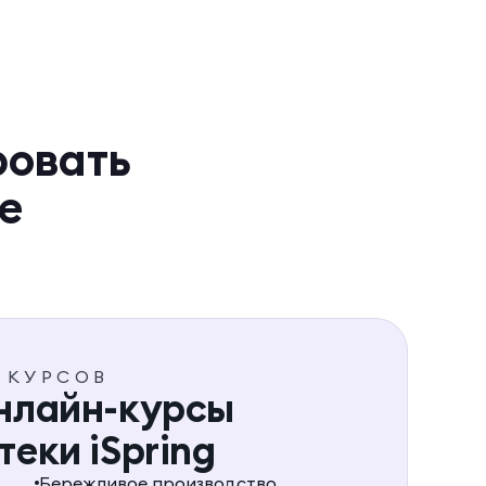
ровать
е
Х КУРСОВ
онлайн-курсы
теки iSpring
Бережливое производство