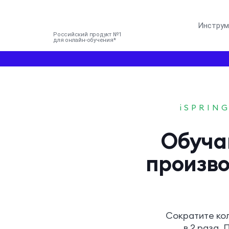
Инстру
Российский продукт №1
для онлайн-обучения
iSPRIN
Обуча
произво
Сократите кол
в 2 раза.