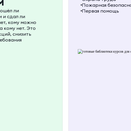
м
Пожарная безопасн
рошёл ли
Первая помощь
 и сдал ли
ает, кому можно
 кому нет. Это
ций, снизить
ребования