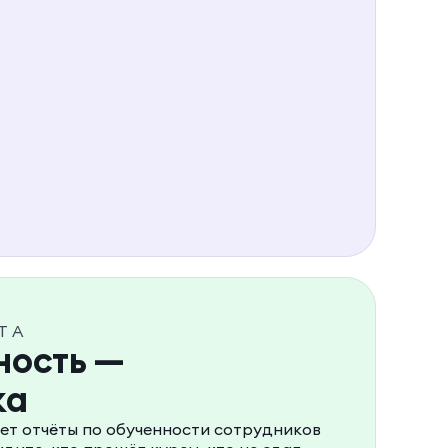
ТА
ность —
ка
т отчёты по обученности сотрудников