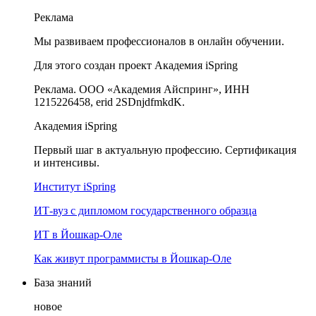
Реклама
Мы развиваем профессионалов в онлайн обучении.
Для этого создан проект Академия iSpring
Реклама. ООО «Академия Айспринг», ИНН
1215226458, erid 2SDnjdfmkdK.
Академия iSpring
Первый шаг в актуальную профессию. Сертификация
и интенсивы.
Институт iSpring
ИТ-вуз с дипломом государственного образца
ИТ в Йошкар-Оле
Как живут программисты в Йошкар‑Оле
База знаний
новое