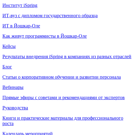
Институт iSpring
ИТ-вуз с дипломом государственного образца
ИТ в Йошкар-Оле
Как живут программисты в Йошкар‑Оле
Кейсы
Результаты внедрения iSpring в компаниях из разных отраслей
Блог
Статьи о корпоративном обучении и развитии персонала
Вебинары
Прямые эфиры с советами и рекомендациями от экспертов
Руководства
Книги и практические материалы для профессионального
роста
Календарь мероприятий