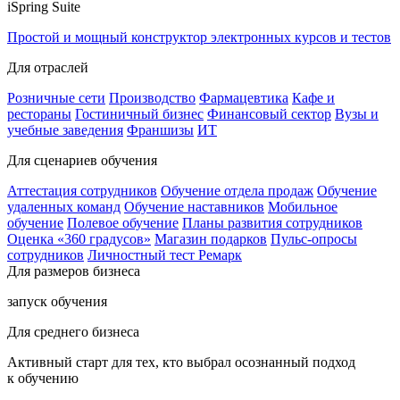
iSpring Suite
Простой и мощный конструктор электронных курсов и тестов
Для отраслей
Розничные сети
Производство
Фармацевтика
Кафе и
рестораны
Гостиничный бизнес
Финансовый сектор
Вузы и
учебные заведения
Франшизы
ИТ
Для сценариев обучения
Аттестация сотрудников
Обучение отдела продаж
Обучение
удаленных команд
Обучение наставников
Мобильное
обучение
Полевое обучение
Планы развития сотрудников
Оценка «360 градусов»
Магазин подарков
Пульс-опросы
сотрудников
Личностный тест Ремарк
Для размеров бизнеса
запуск обучения
Для среднего бизнеса
Активный старт для тех, кто выбрал осознанный подход
к обучению