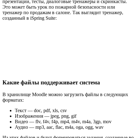
презентации, тесты, диалоговые тренажеры и скринкасты.
Это может быть урок по пожарной безопасности или
тренажер по продажам в салоне. Так выглядит тренажер,
созданный в iSpring Suite:
Какие файлы поддерживает система
В хранилище Moodle можно загрузить файлы в следующих
форматах:
Текст — doc, pdf, xls, csv
Изображения — jpeg, png, gif
Видео — flv, f4v, f4p, mp4, m4v, m4a, 3gp, mov
Аудио — mp3, aac, flac, m4a, oga, ogg, wav
Из этих файлов и будут формироваться задания, созданные во