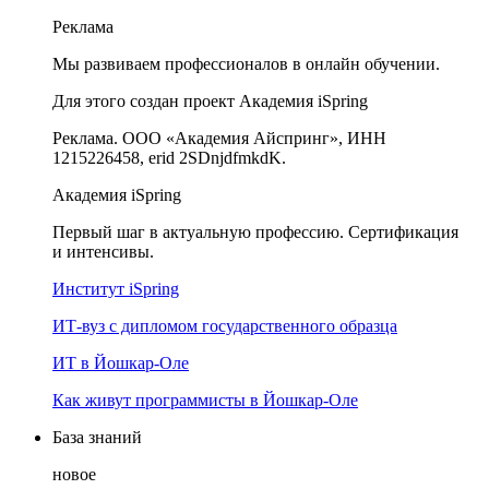
Реклама
Мы развиваем профессионалов в онлайн обучении.
Для этого создан проект Академия iSpring
Реклама. ООО «Академия Айспринг», ИНН
1215226458, erid 2SDnjdfmkdK.
Академия iSpring
Первый шаг в актуальную профессию. Сертификация
и интенсивы.
Институт iSpring
ИТ-вуз с дипломом государственного образца
ИТ в Йошкар-Оле
Как живут программисты в Йошкар‑Оле
База знаний
новое