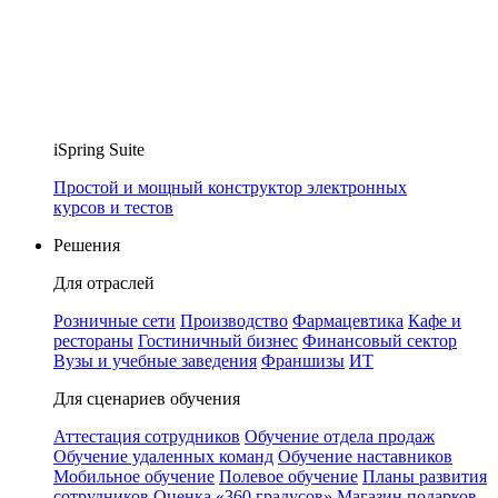
iSpring Suite
Простой и мощный конструктор электронных
курсов и тестов
Решения
Для отраслей
Розничные сети
Производство
Фармацевтика
Кафе и
рестораны
Гостиничный бизнес
Финансовый сектор
Вузы и учебные заведения
Франшизы
ИТ
Для сценариев обучения
Аттестация сотрудников
Обучение отдела продаж
Обучение удаленных команд
Обучение наставников
Мобильное обучение
Полевое обучение
Планы развития
сотрудников
Оценка «360 градусов»
Магазин подарков