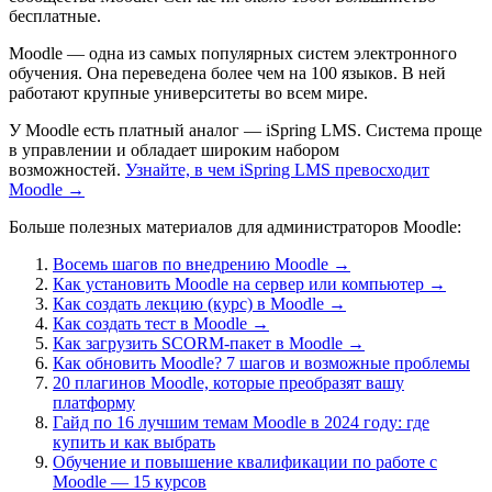
бесплатные.
Moodle — одна из самых популярных систем электронного
обучения. Она переведена более чем на 100 языков. В ней
работают крупные университеты во всем мире.
У Moodle есть платный аналог — iSpring LMS. Система проще
в управлении и обладает широким набором
возможностей.
Узнайте, в чем iSpring LMS превосходит
Moodle →
Больше полезных материалов для администраторов Moodle:
Восемь шагов по внедрению Moodle →
Как установить Moodle на сервер или компьютер →
Как создать лекцию (курс) в Moodle →
Как создать тест в Moodle →
Как загрузить SCORM-пакет в Moodle →
Как обновить Moodle? 7 шагов и возможные проблемы
20 плагинов Moodle, которые преобразят вашу
платформу
Гайд по 16 лучшим темам Moodle в 2024 году: где
купить и как выбрать
Обучение и повышение квалификации по работе с
Moodle — 15 курсов