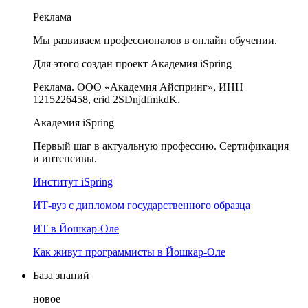
Реклама
Мы развиваем профессионалов в онлайн обучении.
Для этого создан проект Академия iSpring
Реклама. ООО «Академия Айспринг», ИНН
1215226458, erid 2SDnjdfmkdK.
Академия iSpring
Первый шаг в актуальную профессию. Сертификация
и интенсивы.
Институт iSpring
ИТ-вуз с дипломом государственного образца
ИТ в Йошкар-Оле
Как живут программисты в Йошкар‑Оле
База знаний
новое