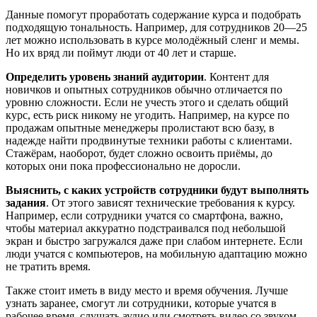
Данные помогут проработать содержание курса и подобрать
подходящую тональность. Например, для сотрудников 20—25
лет можно использовать в курсе молодёжный сленг и мемы.
Но их вряд ли поймут люди от 40 лет и старше.
Определить уровень знаний аудитории
. Контент для
новичков и опытных сотрудников обычно отличается по
уровню сложности. Если не учесть этого и сделать общий
курс, есть риск никому не угодить. Например, на курсе по
продажам опытные менеджеры пролистают всю базу, в
надежде найти продвинутые техники работы с клиентами.
Стажёрам, наоборот, будет сложно освоить приёмы, до
которых они пока профессионально не доросли.
Выяснить, с каких устройств сотрудники будут выполнять
задания
. От этого зависят технические требования к курсу.
Например, если сотрудники учатся со смартфона, важно,
чтобы материал аккуратно подстраивался под небольшой
экран и быстро загружался даже при слабом интернете. Если
люди учатся с компьютеров, на мобильную адаптацию можно
не тратить время.
Также стоит иметь в виду место и время обучения. Лучше
узнать заранее, смогут ли сотрудники, которые учатся в
рабочее время, слушать аудио или смотреть видео со звуком.