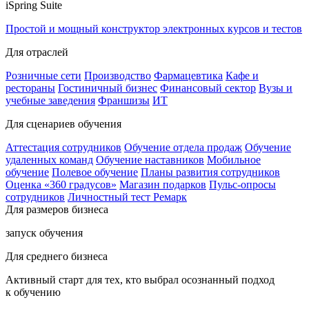
iSpring Suite
Простой и мощный конструктор электронных курсов и тестов
Для отраслей
Розничные сети
Производство
Фармацевтика
Кафе и
рестораны
Гостиничный бизнес
Финансовый сектор
Вузы и
учебные заведения
Франшизы
ИТ
Для сценариев обучения
Аттестация сотрудников
Обучение отдела продаж
Обучение
удаленных команд
Обучение наставников
Мобильное
обучение
Полевое обучение
Планы развития сотрудников
Оценка «360 градусов»
Магазин подарков
Пульс-опросы
сотрудников
Личностный тест Ремарк
Для размеров бизнеса
запуск обучения
Для среднего бизнеса
Активный старт для тех, кто выбрал осознанный подход
к обучению