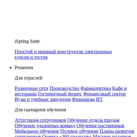
iSpring Suite
Простой и мощный конструктор электронных
курсов и тестов
Решения
Для отраслей
Розничные сети
Производство
Фармацевтика
Кафе и
рестораны
Гостиничный бизнес
Финансовый сектор
Вузы и учебные заведения
Франшизы
ИТ
Для сценариев обучения
Аттестация сотрудников
Обучение отдела продаж
Обучение удаленных команд
Обучение наставников
Мобильное обучение
Полевое обучение
Планы развития
сотрудников
Оценка «360 градусов»
Магазин подарков