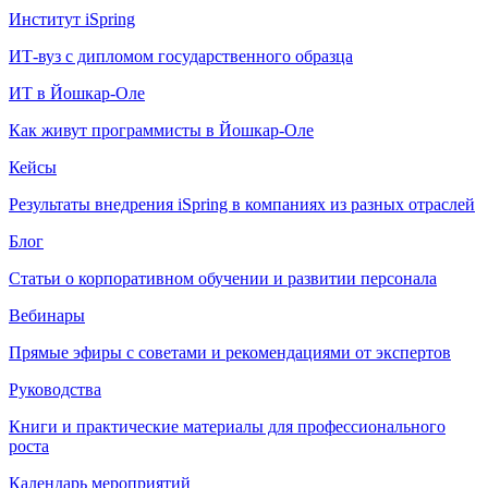
Институт iSpring
ИТ-вуз с дипломом государственного образца
ИТ в Йошкар-Оле
Как живут программисты в Йошкар‑Оле
Кейсы
Результаты внедрения iSpring в компаниях из разных отраслей
Блог
Статьи о корпоративном обучении и развитии персонала
Вебинары
Прямые эфиры с советами и рекомендациями от экспертов
Руководства
Книги и практические материалы для профессионального
роста
Календарь мероприятий