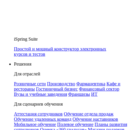
iSpring Suite
Простой и мощный конструктор электронных
курсов и тестов
Решения
Для отраслей
Розничные сети
Производство
Фармацевтика
Кафе и
рестораны
Гостиничный бизнес
Финансовый сектор
Вузы и учебные заведения
Франшизы
ИТ
Для сценариев обучения
Аттестация сотрудников
Обучение отдела продаж
Обучение удаленных команд
Обучение наставников
Мобильное обучение
Полевое обучение
Планы развития
сотрудников
Оценка «360 градусов»
Магазин подарков