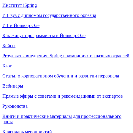
Институт iSpring
ИТ-вуз с дипломом государственного образца
ИТ в Йошкар-Оле
Как живут программисты в Йошкар‑Оле
Кейсы
Результаты внедрения iSpring в компаниях из разных отраслей
Блог
Статьи о корпоративном обучении и развитии персонала
Вебинары
Прямые эфиры с советами и рекомендациями от экспертов
Руководства
Книги и практические материалы для профессионального
роста
Календарь мероприятий