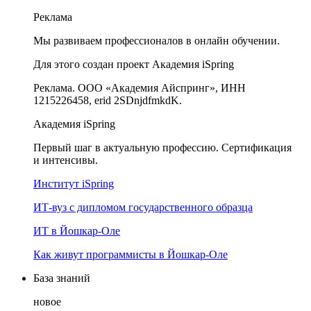
Реклама
Мы развиваем профессионалов в онлайн обучении.
Для этого создан проект Академия iSpring
Реклама. ООО «Академия Айспринг», ИНН
1215226458, erid 2SDnjdfmkdK.
Академия iSpring
Первый шаг в актуальную профессию. Сертификация
и интенсивы.
Институт iSpring
ИТ-вуз с дипломом государственного образца
ИТ в Йошкар-Оле
Как живут программисты в Йошкар‑Оле
База знаний
новое