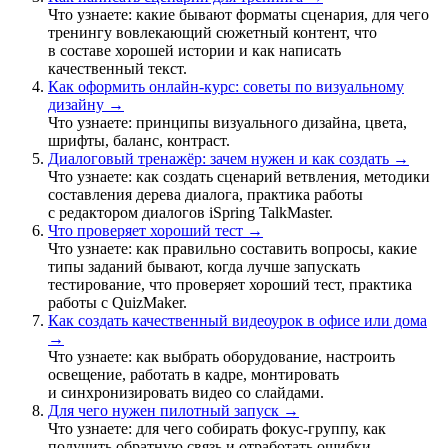
Что узнаете: какие бывают форматы сценария, для чего
тренингу вовлекающий сюжетный контент, что
в составе хорошей истории и как написать
качественный текст.
Как оформить онлайн-курс: советы по визуальному
дизайну →
Что узнаете: принципы визуального дизайна, цвета,
шрифты, баланс, контраст.
Диалоговый тренажёр: зачем нужен и как создать →
Что узнаете: как создать сценарий ветвления, методики
составления дерева диалога, практика работы
с редактором диалогов iSpring TalkMaster.
Что проверяет хороший тест →
Что узнаете: как правильно составить вопросы, какие
типы заданий бывают, когда лучше запускать
тестирование, что проверяет хороший тест, практика
работы с QuizMaker.
Как создать качественный видеоурок в офисе или дома
→
Что узнаете: как выбрать оборудование, настроить
освещение, работать в кадре, монтировать
и синхронизировать видео со слайдами.
Для чего нужен пилотный запуск →
Что узнаете: для чего собирать фокус-группу, как
получить обратную связь и отработать ошибки.