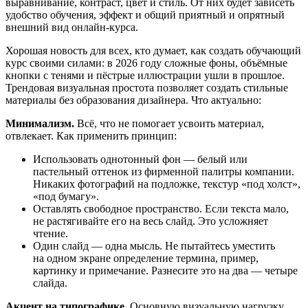
выравнивание, контраст, цвет и стиль. От них будет зависеть
удобство обучения, эффект и общий приятный и опрятный
внешний вид онлайн-курса.
Хорошая новость для всех, кто думает, как создать обучающий
курс своими силами: в 2026 году сложные фоны, объёмные
кнопки с тенями и пёстрые иллюстрации ушли в прошлое.
Трендовая визуальная простота позволяет создать стильные
материалы без образования дизайнера. Что актуально:
Минимализм.
Всё, что не помогает усвоить материал,
отвлекает. Как применить принцип:
Использовать однотонный фон — белый или
пастельный оттенок из фирменной палитры компании.
Никаких фотографий на подложке, текстур «под холст»,
«под бумагу».
Оставлять свободное пространство. Если текста мало,
не растягивайте его на весь слайд. Это усложняет
чтение.
Один слайд — одна мысль. Не пытайтесь уместить
на одном экране определение термина, пример,
картинку и примечание. Разнесите это на два — четыре
слайда.
Акцент на типографике.
Основную визуальную нагрузку