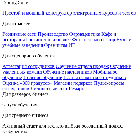
iSpring Suite
Простой и мощный конструктор электронных курсов и тестов
Для отраслей
Розничные сети
Производство
Фармацевтика
Кафе и
рестораны
Гостиничный бизнес
Финансовый сектор
Вузы и
учебные заведения
Франшизы
ИТ
Для сценариев обучения
Аттестация сотрудников
Обучение отдела продаж
Обучение
удаленных команд
Обучение наставников
Мобильное
обучение
Полевое обучение
Планы развития сотрудников
Оценка «360 градусов»
Магазин подарков
Пульс-опросы
сотрудников
Личностный тест Ремарк
Для размеров бизнеса
запуск обучения
Для среднего бизнеса
Активный старт для тех, кто выбрал осознанный подход
к обучению