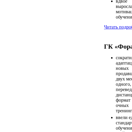
вдвое
выросл
мотивац
обучен
Читать
подро
ГК «Фор
сократи
адапта
новых
продавц
двух ме
одного,
перевед
дистан
формат 
очных
тренинг
ввели 
стандар
обучени