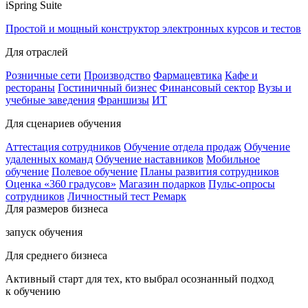
iSpring Suite
Простой и мощный конструктор электронных курсов и тестов
Для отраслей
Розничные сети
Производство
Фармацевтика
Кафе и
рестораны
Гостиничный бизнес
Финансовый сектор
Вузы и
учебные заведения
Франшизы
ИТ
Для сценариев обучения
Аттестация сотрудников
Обучение отдела продаж
Обучение
удаленных команд
Обучение наставников
Мобильное
обучение
Полевое обучение
Планы развития сотрудников
Оценка «360 градусов»
Магазин подарков
Пульс-опросы
сотрудников
Личностный тест Ремарк
Для размеров бизнеса
запуск обучения
Для среднего бизнеса
Активный старт для тех, кто выбрал осознанный подход
к обучению