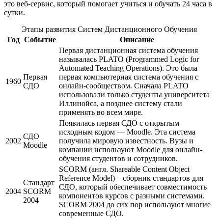
это веб-сервис, который помогает учиться и обучать 24 часа в
сутки.
Этапы развития Систем Дистанционного Обучения
Год
Событие
Описание
Первая дистанционная система обучения
называлась PLATO (Programmed Logic for
Automated Teaching Operations). Это была
Первая
первая компьютерная система обучения с
1960
СДО
онлайн-сообществом. Сначала PLATO
использовали только студенты университета
Иллинойса, а позднее систему стали
применять во всем мире.
Появилась первая СДО с открытым
исходным кодом — Moodle. Эта система
СДО
2002
получила мировую известность. Вузы и
Moodle
компании используют Moodle для онлайн-
обучения студентов и сотрудников.
SCORM (англ. Shareable Content Object
Reference Model) – сборник стандартов для
Стандарт
СДО, который обеспечивает совместимость
2004
SCORM
компонентов курсов с разными системами.
2004
SCORM 2004 до сих пор используют многие
современные СДО.