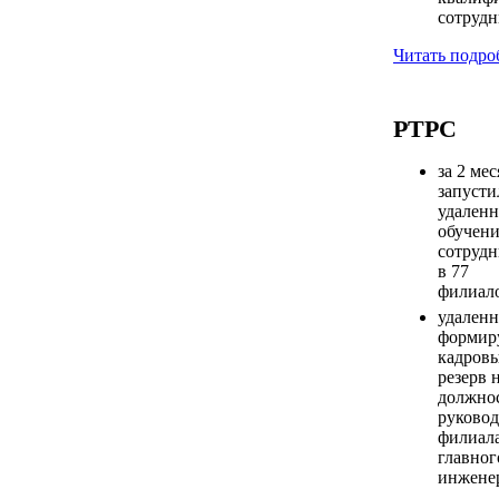
сотрудн
Читать
подро
РТРС
за 2 ме
запусти
удаленн
обучен
сотрудн
в 77
филиал
удален
формир
кадров
резерв 
должно
руковод
филиал
главног
инжене