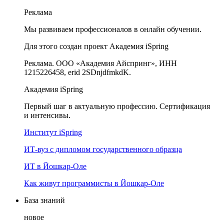
Реклама
Мы развиваем профессионалов в онлайн обучении.
Для этого создан проект Академия iSpring
Реклама. ООО «Академия Айспринг», ИНН
1215226458, erid 2SDnjdfmkdK.
Академия iSpring
Первый шаг в актуальную профессию. Сертификация
и интенсивы.
Институт iSpring
ИТ-вуз с дипломом государственного образца
ИТ в Йошкар-Оле
Как живут программисты в Йошкар‑Оле
База знаний
новое