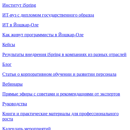
Институт iSpring
ИТ-вуз с дипломом государственного образца
ИТ в Йошкар-Оле
Как живут программисты в Йошкар‑Оле
Кейсы
Результаты внедрения iSpring в компаниях из разных отраслей
Блог
Статьи о корпоративном обучении и развитии персонала
Вебинары
Прямые эфиры с советами и рекомендациями от экспертов
Руководства
Книги и практические материалы для профессионального
роста
Календарь мероприятий