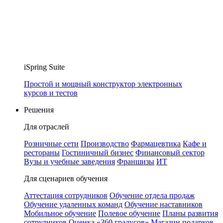
iSpring Suite
Простой и мощный конструктор электронных
курсов и тестов
Решения
Для отраслей
Розничные сети
Производство
Фармацевтика
Кафе и
рестораны
Гостиничный бизнес
Финансовый сектор
Вузы и учебные заведения
Франшизы
ИТ
Для сценариев обучения
Аттестация сотрудников
Обучение отдела продаж
Обучение удаленных команд
Обучение наставников
Мобильное обучение
Полевое обучение
Планы развития
сотрудников
Оценка «360 градусов»
Магазин подарков