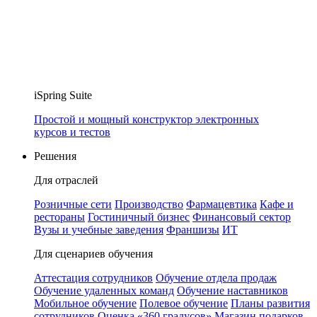
iSpring Suite
Простой и мощный конструктор электронных
курсов и тестов
Решения
Для отраслей
Розничные сети
Производство
Фармацевтика
Кафе и
рестораны
Гостиничный бизнес
Финансовый сектор
Вузы и учебные заведения
Франшизы
ИТ
Для сценариев обучения
Аттестация сотрудников
Обучение отдела продаж
Обучение удаленных команд
Обучение наставников
Мобильное обучение
Полевое обучение
Планы развития
сотрудников
Оценка «360 градусов»
Магазин подарков