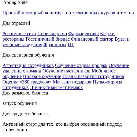
iSpring Suite
Простой и мощный конструктор электронных курсов и тестов
Для отраслей
Розничные сети
Производство
Фармацевтика
Кафе и
рестораны
Гостиничный бизнес
Финансовый сектор
Вузы и
учебные заведения
Франшизы
ИТ
Для сценариев обучения
Аттестация сотрудников
Обучение отдела продаж
Обучение
удаленных команд
Обучение наставников
Мобильное
обучение
Полевое обучение
Планы развития сотрудников
Оценка «360 градусов»
Магазин подарков
Пульс-опросы
сотрудников
Личностный тест Ремарк
Для размеров бизнеса
запуск обучения
Для среднего бизнеса
Активный старт для тех, кто выбрал осознанный подход
к обучению