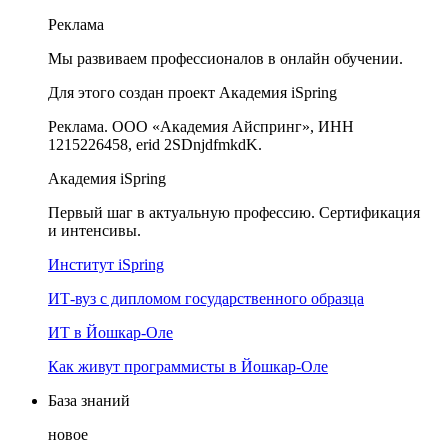
Реклама
Мы развиваем профессионалов в онлайн обучении.
Для этого создан проект Академия iSpring
Реклама. ООО «Академия Айспринг», ИНН
1215226458, erid 2SDnjdfmkdK.
Академия iSpring
Первый шаг в актуальную профессию. Сертификация
и интенсивы.
Институт iSpring
ИТ-вуз с дипломом государственного образца
ИТ в Йошкар-Оле
Как живут программисты в Йошкар‑Оле
База знаний
новое