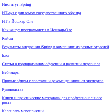
Институт iSpring
ИТ-вуз с дипломом государственного образца
ИТ в Йошкар-Оле
Как живут программисты в Йошкар‑Оле
Кейсы
Результаты внедрения iSpring в компаниях из разных отраслей
Блог
Статьи о корпоративном обучении и развитии персонала
Вебинары
Прямые эфиры с советами и рекомендациями от экспертов
Руководства
Книги и практические материалы для профессионального
роста
Календарь мероприятий