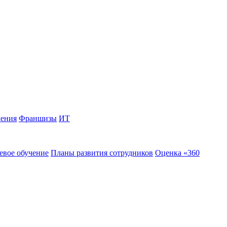
дения
Франшизы
ИТ
евое обучение
Планы развития сотрудников
Оценка «360