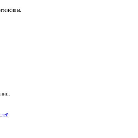
нтенсивы.
ании.
слей