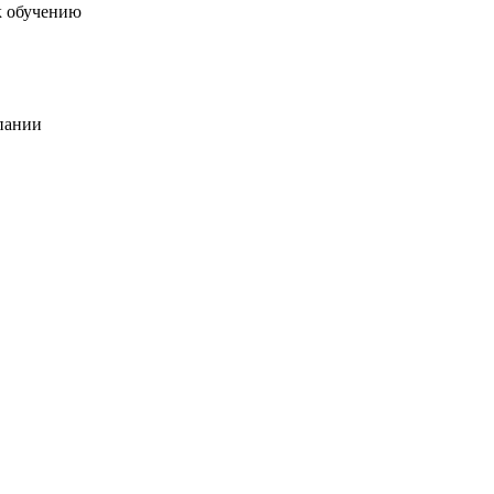
к обучению
пании