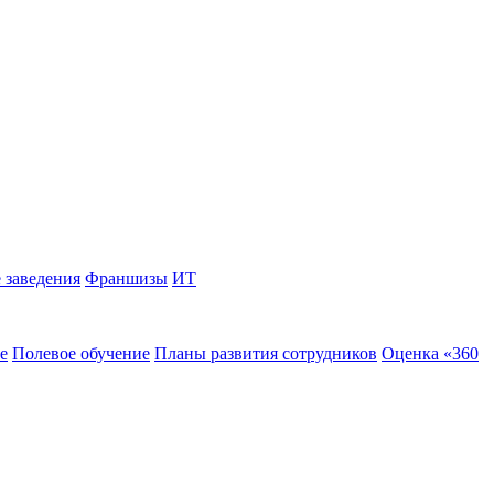
 заведения
Франшизы
ИТ
е
Полевое обучение
Планы развития сотрудников
Оценка «360