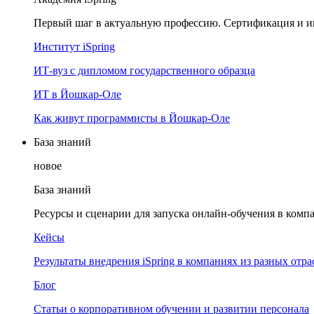
Первый шаг в актуальную профессию. Сертификация и и
Институт iSpring
ИТ-вуз с дипломом государственного образца
ИТ в Йошкар-Оле
Как живут программисты в Йошкар‑Оле
База знаний
новое
База знаний
Ресурсы и сценарии для запуска онлайн-обучения в комп
Кейсы
Результаты внедрения iSpring в компаниях из разных отра
Блог
Статьи о корпоративном обучении и развитии персонала