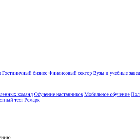
ы
Гостиничный бизнес
Финансовый сектор
Вузы и учебные заве
аленных команд
Обучение наставников
Мобильное обучение
Пол
стный тест Ремарк
чению