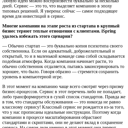
Любую идею можно воспроизвести буквально за несколько
дней. Сервис — это то, что выделяет компанию в эпоху
типовых решений. Я уверена: сейчас — самое подходящее
время для инвестиций в сервис.
Многие компании на этапе роста из стартапа в крупный
бизнес теряют теплые отношения с клиентами. iSpring
удалось избежать этого сценария?
— Обычно стартап — это буквально копия психотипа своего
собственника. Если он адекватный, доброжелательный и
открытый, то и в маленькой команде сама собой складывается
подобная атмосфера. Когда компания начинает расти, то
обычно собственник отдаляется, пытаясь законсервировать то
хорошее, что было. Говоря образно — стремится сохранить
уровень в компьютерной игре.
В этот момент на компанию чаще всего смотрят через призму
бизнес-процессов. Сервис в этот перечень либо не попадает,
либо трансформируется в сухой список стандартов. Правда же
в том, что стандарты обслуживания — это никогда не равно
классному сервису! Классный сервис не рождается из-за того,
что у нас прописаны идеальные инструкции. Поэтому когда
компании в процессе масштабирования обрастают
стандартами и скриптами, они не делают вклад в сохранение
сервиса. На самом деле именно в этот момент они теряют