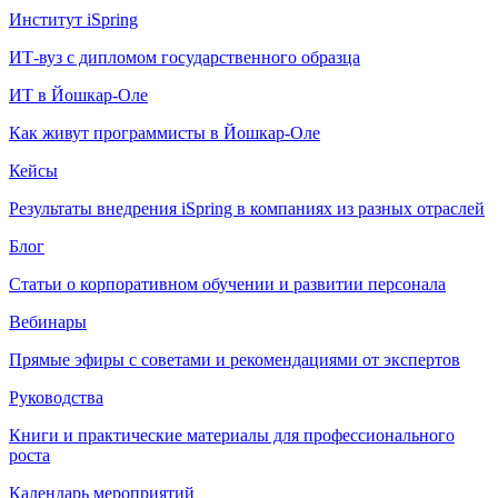
Институт iSpring
ИТ-вуз с дипломом государственного образца
ИТ в Йошкар-Оле
Как живут программисты в Йошкар‑Оле
Кейсы
Результаты внедрения iSpring в компаниях из разных отраслей
Блог
Статьи о корпоративном обучении и развитии персонала
Вебинары
Прямые эфиры с советами и рекомендациями от экспертов
Руководства
Книги и практические материалы для профессионального
роста
Календарь мероприятий