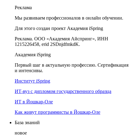
Реклама
Мы развиваем профессионалов в онлайн обучении.
Для этого создан проект Академия iSpring
Реклама. ООО «Академия Айспринг», ИНН
1215226458, erid 2SDnjdfmkdK.
Академия iSpring
Первый шаг в актуальную профессию. Сертификация
и интенсивы.
Институт iSpring
ИТ-вуз с дипломом государственного образца
ИТ в Йошкар-Оле
Как живут программисты в Йошкар‑Оле
База знаний
новое