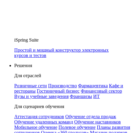
iSpring Suite
Простой и мощный конструктор электронных
курсов и тестов
Решения
Для отраслей
Розничные сети
Производство
Фармацевтика
Кафе и
рестораны
Гостиничный бизнес
Финансовый сектор
Вузы и учебные заведения
Франшизы
ИТ
Для сценариев обучения
Аттестация сотрудников
Обучение отдела продаж
Обучение удаленных команд
Обучение наставников
Мобильное обучение
Полевое обучение
Планы развития
сотрудников
Оценка «360 градусов»
Магазин подарков