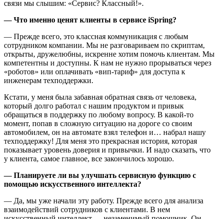
связи мы слышим: «Сервис? Классный!».
— Что именно ценят клиенты в сервисе iSpring?
— Прежде всего, это классная коммуникация с любым
сотрудником компании. Мы не разговариваем по скриптам,
открыты, дружелюбны, искренне хотим помочь клиентам. Мы
компетентны и доступны. К нам не нужно прорываться через
«роботов» или оплачивать «вип-тариф» для доступа к
инженерам техподдержки.
Кстати, у меня была забавная обратная связь от человека,
который долго работал с нашим продуктом и привык
обращаться в поддержку по любому вопросу. В какой-то
момент, попав в сложную ситуацию на дороге со своим
автомобилем, он на автомате взял телефон и… набрал нашу
техподдержку! Для меня это прекрасная история, которая
показывает уровень доверия и привычки. И надо сказать, что
у клиента, самое главное, все закончилось хорошо.
— Планируете ли вы улучшать сервисную функцию с
помощью искусственного интеллекта?
— Да, мы уже начали эту работу. Прежде всего для анализа
взаимодействий сотрудников с клиентами. В нем
искусственный интеллект — незаменимый помощник. Он