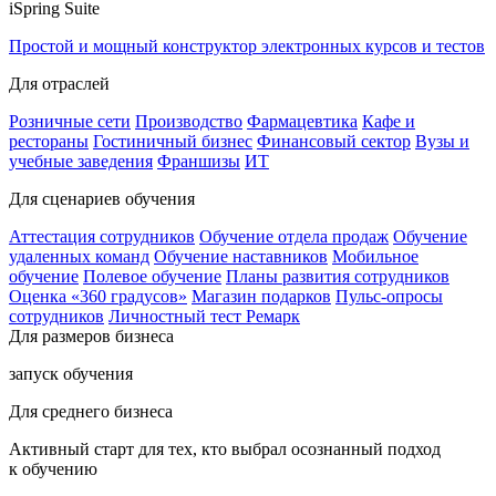
iSpring Suite
Простой и мощный конструктор электронных курсов и тестов
Для отраслей
Розничные сети
Производство
Фармацевтика
Кафе и
рестораны
Гостиничный бизнес
Финансовый сектор
Вузы и
учебные заведения
Франшизы
ИТ
Для сценариев обучения
Аттестация сотрудников
Обучение отдела продаж
Обучение
удаленных команд
Обучение наставников
Мобильное
обучение
Полевое обучение
Планы развития сотрудников
Оценка «360 градусов»
Магазин подарков
Пульс-опросы
сотрудников
Личностный тест Ремарк
Для размеров бизнеса
запуск обучения
Для среднего бизнеса
Активный старт для тех, кто выбрал осознанный подход
к обучению