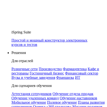
iSpring Suite
Простой и мощный конструктор электронных
курсов и тестов
Решения
Для отраслей
Розничные сети
Производство
Фармацевтика
Кафе и
рестораны
Гостиничный бизнес
Финансовый сектор
Вузы и учебные заведения
Франшизы
ИТ
Для сценариев обучения
Аттестация сотрудников
Обучение отдела продаж
Обучение удаленных команд
Обучение наставников
Мобильное обучение
Полевое обучение
Планы развития
сотрудников
Оценка «360 градусов»
Магазин подарков