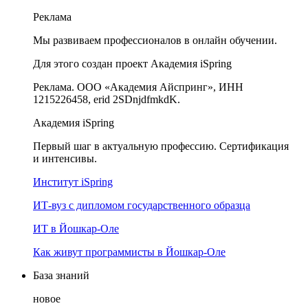
Реклама
Мы развиваем профессионалов в онлайн обучении.
Для этого создан проект Академия iSpring
Реклама. ООО «Академия Айспринг», ИНН
1215226458, erid 2SDnjdfmkdK.
Академия iSpring
Первый шаг в актуальную профессию. Сертификация
и интенсивы.
Институт iSpring
ИТ-вуз с дипломом государственного образца
ИТ в Йошкар-Оле
Как живут программисты в Йошкар‑Оле
База знаний
новое