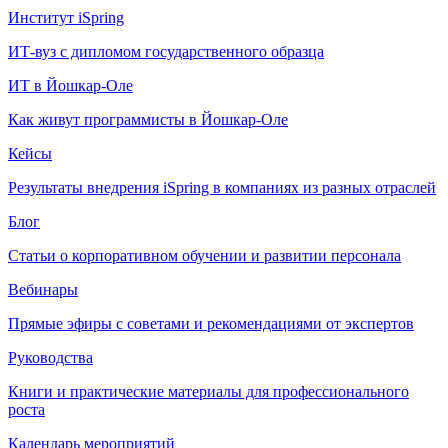
Институт iSpring
ИТ-вуз с дипломом государственного образца
ИТ в Йошкар-Оле
Как живут программисты в Йошкар‑Оле
Кейсы
Результаты внедрения iSpring в компаниях из разных отраслей
Блог
Статьи о корпоративном обучении и развитии персонала
Вебинары
Прямые эфиры с советами и рекомендациями от экспертов
Руководства
Книги и практические материалы для профессионального
роста
Календарь мероприятий