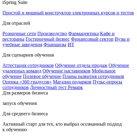
iSpring Suite
Простой и мощный конструктор электронных курсов и тестов
Для отраслей
Розничные сети
Производство
Фармацевтика
Кафе и
рестораны
Гостиничный бизнес
Финансовый сектор
Вузы и
учебные заведения
Франшизы
ИТ
Для сценариев обучения
Аттестация сотрудников
Обучение отдела продаж
Обучение
удаленных команд
Обучение наставников
Мобильное
обучение
Полевое обучение
Планы развития сотрудников
Оценка «360 градусов»
Магазин подарков
Пульс-опросы
сотрудников
Личностный тест Ремарк
Для размеров бизнеса
запуск обучения
Для среднего бизнеса
Активный старт для тех, кто выбрал осознанный подход
к обучению