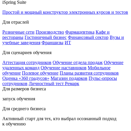
iSpring Suite
Простой и мощный конструктор электронных курсов и тестов
Для отраслей
Розничные сети
Производство
Фармацевтика
Кафе и
рестораны
Гостиничный бизнес
Финансовый сектор
Вузы и
учебные заведения
Франшизы
ИТ
Для сценариев обучения
Аттестация сотрудников
Обучение отдела продаж
Обучение
удаленных команд
Обучение наставников
Мобильное
обучение
Полевое обучение
Планы развития сотрудников
Оценка «360 градусов»
Магазин подарков
Пульс-опросы
сотрудников
Личностный тест Ремарк
Для размеров бизнеса
запуск обучения
Для среднего бизнеса
Активный старт для тех, кто выбрал осознанный подход
к обучению