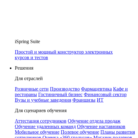
iSpring Suite
Простой и мощный конструктор электронных
курсов и тестов
Решения
Для отраслей
Розничные сети
Производство
Фармацевтика
Кафе и
рестораны
Гостиничный бизнес
Финансовый сектор
Вузы и учебные заведения
Франшизы
ИТ
Для сценариев обучения
Аттестация сотрудников
Обучение отдела продаж
Обучение удаленных команд
Обучение наставников
Мобильное обучение
Полевое обучение
Планы развития
сотрудников
Оценка «360 градусов»
Магазин подарков