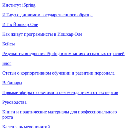
Институт iSpring
ИТ-вуз с дипломом государственного образца
ИТ в Йошкар-Оле
Как живут программисты в Йошкар‑Оле
Кейсы
Результаты внедрения iSpring в компаниях из разных отраслей
Блог
Статьи о корпоративном обучении и развитии персонала
Вебинары
Прямые эфиры с советами и рекомендациями от экспертов
Руководства
Книги и практические материалы для профессионального
роста
Календарь мероприятий