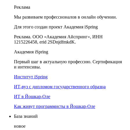
Реклама
Мы развиваем профессионалов в онлайн обучении.
Для этого создан проект Академия iSpring
Реклама. ООО «Академия Айспринг», ИНН
1215226458, erid 2SDnjdfmkdK.
Академия iSpring
Первый шаг в актуальную профессию. Сертификация
и интенсивы.
Институт iSpring
ИТ-вуз с дипломом государственного образца
ИТ в Йошкар-Оле
Как живут программисты в Йошкар‑Оле
База знаний
новое