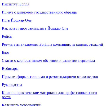
Институт iSpring
ИТ-вуз с дипломом государственного образца
ИТ в Йошкар-Оле
Как живут программисты в Йошкар‑Оле
Кейсы
Результаты внедрения iSpring в компаниях из разных отраслей
Блог
Статьи о корпоративном обучении и развитии персонала
Вебинары
Прямые эфиры с советами и рекомендациями от экспертов
Руководства
Книги и практические материалы для профессионального
роста
Календарь мероприятий