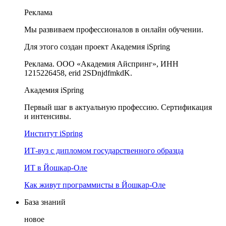
Реклама
Мы развиваем профессионалов в онлайн обучении.
Для этого создан проект Академия iSpring
Реклама. ООО «Академия Айспринг», ИНН
1215226458, erid 2SDnjdfmkdK.
Академия iSpring
Первый шаг в актуальную профессию. Сертификация
и интенсивы.
Институт iSpring
ИТ-вуз с дипломом государственного образца
ИТ в Йошкар-Оле
Как живут программисты в Йошкар‑Оле
База знаний
новое