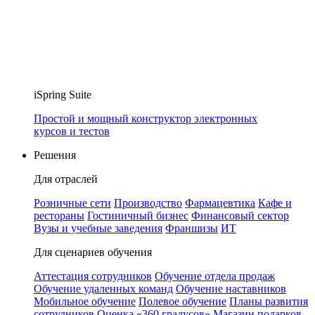
iSpring Suite
Простой и мощный конструктор электронных
курсов и тестов
Решения
Для отраслей
Розничные сети
Производство
Фармацевтика
Кафе и
рестораны
Гостиничный бизнес
Финансовый сектор
Вузы и учебные заведения
Франшизы
ИТ
Для сценариев обучения
Аттестация сотрудников
Обучение отдела продаж
Обучение удаленных команд
Обучение наставников
Мобильное обучение
Полевое обучение
Планы развития
сотрудников
Оценка «360 градусов»
Магазин подарков