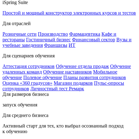
iSpring Suite
Простой и мощный конструктор электронных курсов и тестов
Для отраслей
Розничные сети
Производство
Фармацевтика
Кафе и
рестораны
Гостиничный бизнес
Финансовый сектор
Вузы и
учебные заведения
Франшизы
ИТ
Для сценариев обучения
Аттестация сотрудников
Обучение отдела продаж
Обучение
удаленных команд
Обучение наставников
Мобильное
обучение
Полевое обучение
Планы развития сотрудников
Оценка «360 градусов»
Магазин подарков
Пульс-опросы
сотрудников
Личностный тест Ремарк
Для размеров бизнеса
запуск обучения
Для среднего бизнеса
Активный старт для тех, кто выбрал осознанный подход
к обучению