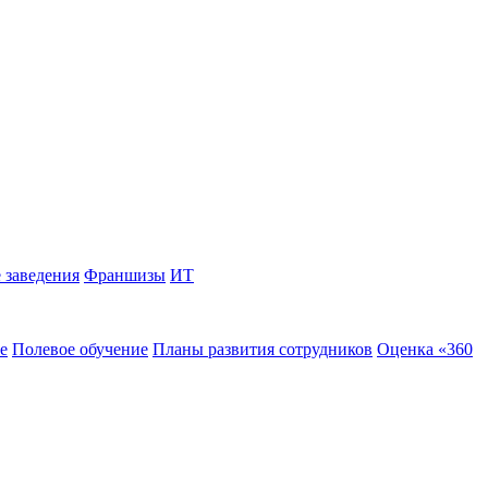
 заведения
Франшизы
ИТ
е
Полевое обучение
Планы развития сотрудников
Оценка «360