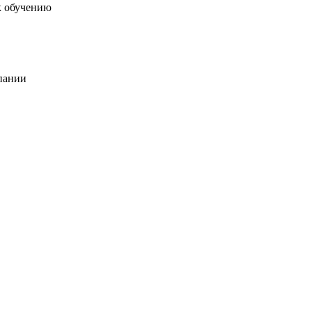
к обучению
пании