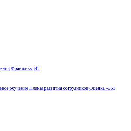
дения
Франшизы
ИТ
евое обучение
Планы развития сотрудников
Оценка «360