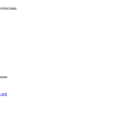
нтенсивы.
ании.
слей