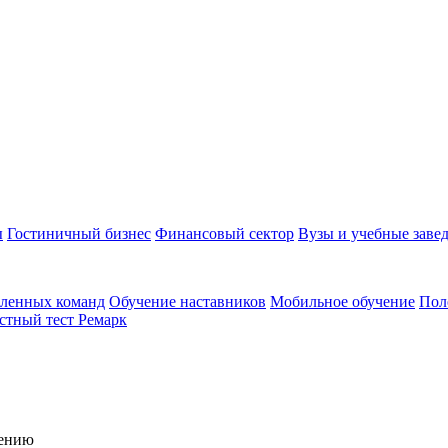
ы
Гостиничный бизнес
Финансовый сектор
Вузы и учебные заве
аленных команд
Обучение наставников
Мобильное обучение
Пол
стный тест Ремарк
чению