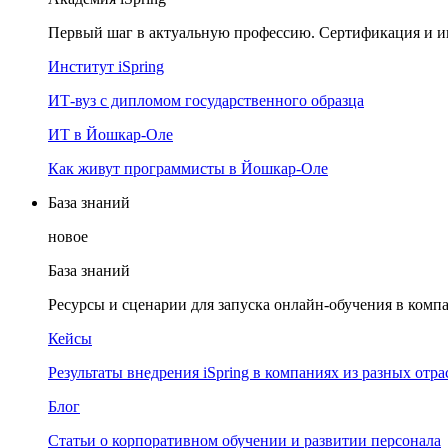
Первый шаг в актуальную профессию. Сертификация и и
Институт iSpring
ИТ-вуз с дипломом государственного образца
ИТ в Йошкар-Оле
Как живут программисты в Йошкар‑Оле
База знаний
новое
База знаний
Ресурсы и сценарии для запуска онлайн-обучения в комп
Кейсы
Результаты внедрения iSpring в компаниях из разных отра
Блог
Статьи о корпоративном обучении и развитии персонала