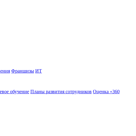
дения
Франшизы
ИТ
евое обучение
Планы развития сотрудников
Оценка «360