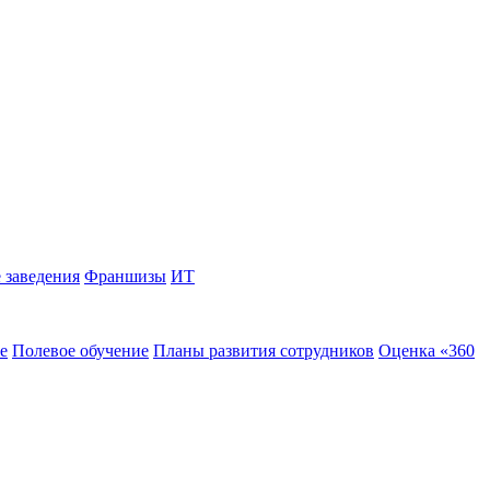
 заведения
Франшизы
ИТ
е
Полевое обучение
Планы развития сотрудников
Оценка «360