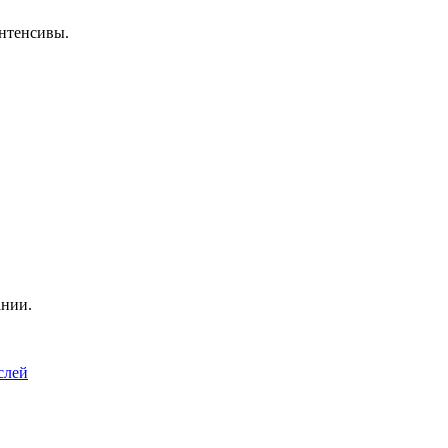
нтенсивы.
ании.
слей