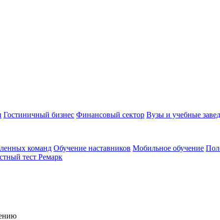
ы
Гостиничный бизнес
Финансовый сектор
Вузы и учебные заве
аленных команд
Обучение наставников
Мобильное обучение
Пол
стный тест Ремарк
чению