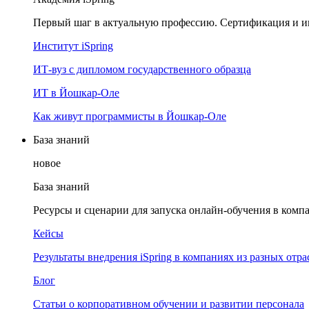
Первый шаг в актуальную профессию. Сертификация и и
Институт iSpring
ИТ-вуз с дипломом государственного образца
ИТ в Йошкар-Оле
Как живут программисты в Йошкар‑Оле
База знаний
новое
База знаний
Ресурсы и сценарии для запуска онлайн-обучения в комп
Кейсы
Результаты внедрения iSpring в компаниях из разных отра
Блог
Статьи о корпоративном обучении и развитии персонала