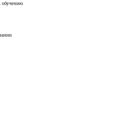
к обучению
пании