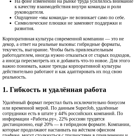
На фоне изменений на рынке труда усилилось внимание
к качеству взаимодействия внутри команды и роли
руководителя.
Ощущение «мы команда» не возникает само по себе.
Символические плюшки не заменяют поддержки и
развития.
Корпоративная культура современной компании — это не
декор, а ответ на реальные вызовы: гибридные форматы,
текучесть, выгорание. Чтобы быть привлекательным
работодателем, иногда нужно отказаться от старых подходов,
а иногда пересмотреть их и добавить что-то новое. Для этого
важно понимать, какие тренды корпоративной культуры
действительно работают и как адаптировать их под свою
реальность.
1. Гибкость и удалённая работа
Удалённый формат перестал быть исключительно бонусом
или временной мерой. По данным SuperJob, удалённые
сотрудники есть в штате у 44% российских компаний. По
информации «Работы.ру», 22% россиян трудятся
дистанционно, ещё 20% — в гибридном формате. Компании,
которые продолжают настаивать на жёстком офисном
графике, могут столкнуться с трудностями в привлечении и