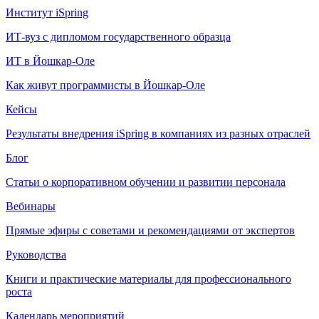
Институт iSpring
ИТ-вуз с дипломом государственного образца
ИТ в Йошкар-Оле
Как живут программисты в Йошкар‑Оле
Кейсы
Результаты внедрения iSpring в компаниях из разных отраслей
Блог
Статьи о корпоративном обучении и развитии персонала
Вебинары
Прямые эфиры с советами и рекомендациями от экспертов
Руководства
Книги и практические материалы для профессионального
роста
Календарь мероприятий