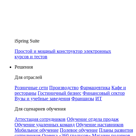
iSpring Suite
Простой и мощный конструктор электронных
курсов и тестов
Решения
Для отраслей
Розничные сети
Производство
Фармацевтика
Кафе и
рестораны
Гостиничный бизнес
Финансовый сектор
Вузы и учебные заведения
Франшизы
ИТ
Для сценариев обучения
Аттестация сотрудников
Обучение отдела продаж
Обучение удаленных команд
Обучение наставников
Мобильное обучение
Полевое обучение
Планы развития
сотрудников
Оценка «360 градусов»
Магазин подарков