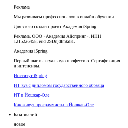
Реклама
Мы развиваем профессионалов в онлайн обучении.
Для этого создан проект Академия iSpring
Реклама. ООО «Академия Айспринг», ИНН
1215226458, erid 2SDnjdfmkdK.
Академия iSpring
Первый шаг в актуальную профессию. Сертификация
и интенсивы.
Институт iSpring
ИТ-вуз с дипломом государственного образца
ИТ в Йошкар-Оле
Как живут программисты в Йошкар‑Оле
База знаний
новое