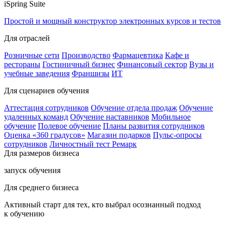
iSpring Suite
Простой и мощный конструктор электронных курсов и тестов
Для отраслей
Розничные сети
Производство
Фармацевтика
Кафе и
рестораны
Гостиничный бизнес
Финансовый сектор
Вузы и
учебные заведения
Франшизы
ИТ
Для сценариев обучения
Аттестация сотрудников
Обучение отдела продаж
Обучение
удаленных команд
Обучение наставников
Мобильное
обучение
Полевое обучение
Планы развития сотрудников
Оценка «360 градусов»
Магазин подарков
Пульс-опросы
сотрудников
Личностный тест Ремарк
Для размеров бизнеса
запуск обучения
Для среднего бизнеса
Активный старт для тех, кто выбрал осознанный подход
к обучению