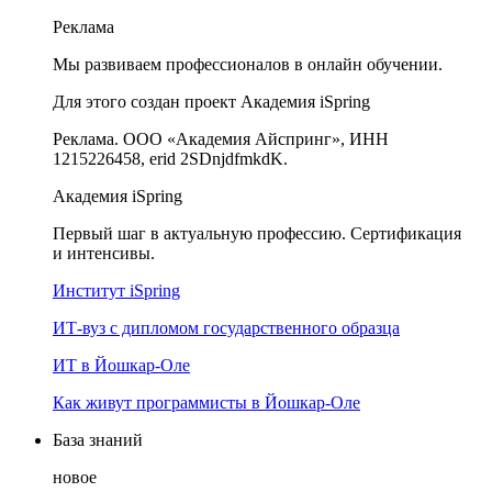
Реклама
Мы развиваем профессионалов в онлайн обучении.
Для этого создан проект Академия iSpring
Реклама. ООО «Академия Айспринг», ИНН
1215226458, erid 2SDnjdfmkdK.
Академия iSpring
Первый шаг в актуальную профессию. Сертификация
и интенсивы.
Институт iSpring
ИТ-вуз с дипломом государственного образца
ИТ в Йошкар-Оле
Как живут программисты в Йошкар‑Оле
База знаний
новое