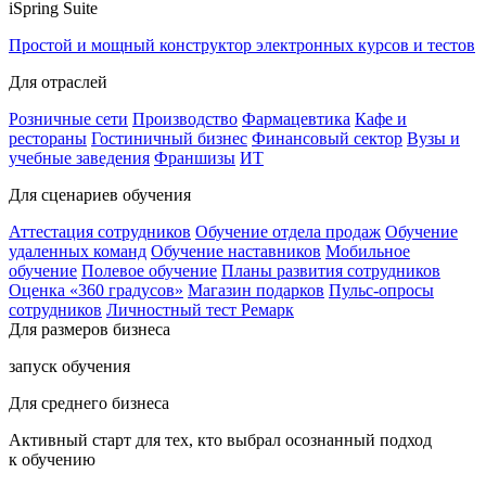
iSpring Suite
Простой и мощный конструктор электронных курсов и тестов
Для отраслей
Розничные сети
Производство
Фармацевтика
Кафе и
рестораны
Гостиничный бизнес
Финансовый сектор
Вузы и
учебные заведения
Франшизы
ИТ
Для сценариев обучения
Аттестация сотрудников
Обучение отдела продаж
Обучение
удаленных команд
Обучение наставников
Мобильное
обучение
Полевое обучение
Планы развития сотрудников
Оценка «360 градусов»
Магазин подарков
Пульс-опросы
сотрудников
Личностный тест Ремарк
Для размеров бизнеса
запуск обучения
Для среднего бизнеса
Активный старт для тех, кто выбрал осознанный подход
к обучению