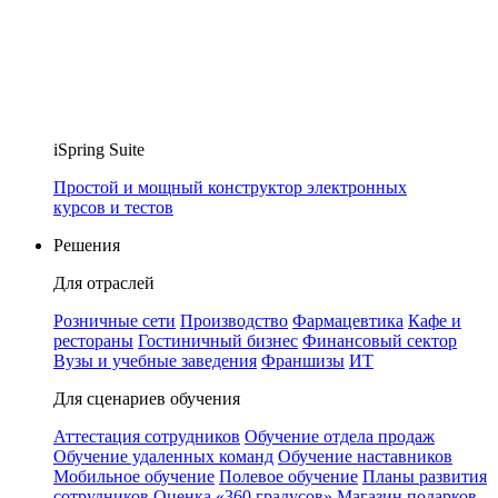
iSpring Suite
Простой и мощный конструктор электронных
курсов и тестов
Решения
Для отраслей
Розничные сети
Производство
Фармацевтика
Кафе и
рестораны
Гостиничный бизнес
Финансовый сектор
Вузы и учебные заведения
Франшизы
ИТ
Для сценариев обучения
Аттестация сотрудников
Обучение отдела продаж
Обучение удаленных команд
Обучение наставников
Мобильное обучение
Полевое обучение
Планы развития
сотрудников
Оценка «360 градусов»
Магазин подарков