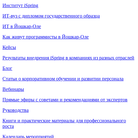
Институт iSpring
ИТ-вуз с дипломом государственного образца
ИТ в Йошкар-Оле
Как живут программисты в Йошкар‑Оле
Кейсы
Результаты внедрения iSpring в компаниях из разных отраслей
Блог
Статьи о корпоративном обучении и развитии персонала
Вебинары
Прямые эфиры с советами и рекомендациями от экспертов
Руководства
Книги и практические материалы для профессионального
роста
Календарь мероприятий