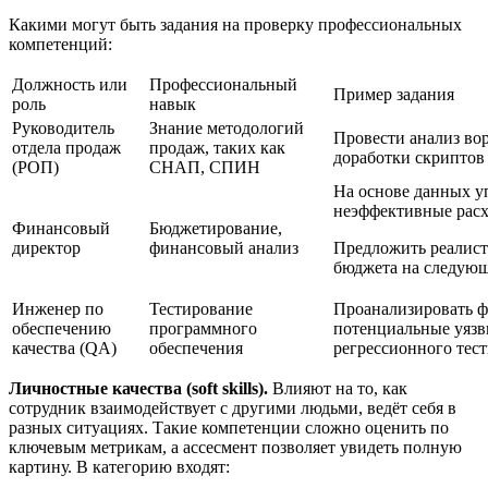
Какими могут быть задания на проверку профессиональных
компетенций:
Должность или
Профессиональный
Пример задания
роль
навык
Руководитель
Знание методологий
Провести анализ во
отдела продаж
продаж, таких как
доработки скриптов
(РОП)
СНАП, СПИН
На основе данных у
неэффективные рас
Финансовый
Бюджетирование,
директор
финансовый анализ
Предложить реалис
бюджета на следующ
Инженер по
Тестирование
Проанализировать ф
обеспечению
программного
потенциальные уязви
качества (QA)
обеспечения
регрессионного тес
Личностные качества (soft skills).
Влияют на то, как
сотрудник взаимодействует с другими людьми, ведёт себя в
разных ситуациях. Такие компетенции сложно оценить по
ключевым метрикам, а ассесмент позволяет увидеть полную
картину. В категорию входят: