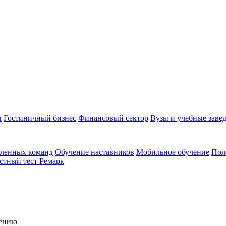
ы
Гостиничный бизнес
Финансовый сектор
Вузы и учебные заве
аленных команд
Обучение наставников
Мобильное обучение
Пол
стный тест Ремарк
чению