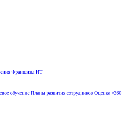
дения
Франшизы
ИТ
евое обучение
Планы развития сотрудников
Оценка «360