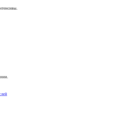
нтенсивы.
ании.
слей