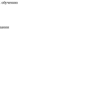
к обучению
пании