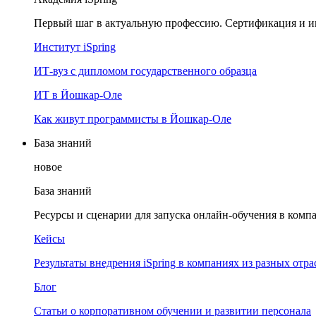
Первый шаг в актуальную профессию. Сертификация и и
Институт iSpring
ИТ-вуз с дипломом государственного образца
ИТ в Йошкар-Оле
Как живут программисты в Йошкар‑Оле
База знаний
новое
База знаний
Ресурсы и сценарии для запуска онлайн-обучения в комп
Кейсы
Результаты внедрения iSpring в компаниях из разных отра
Блог
Статьи о корпоративном обучении и развитии персонала