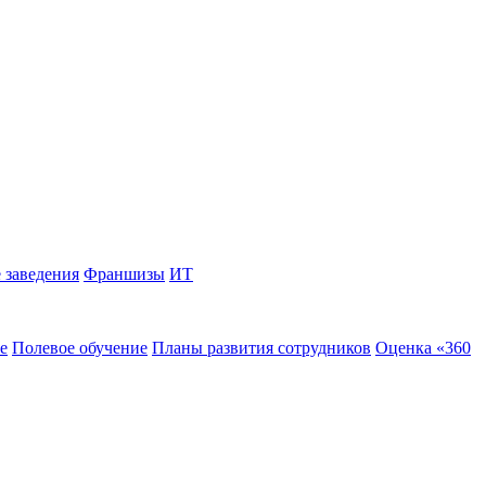
 заведения
Франшизы
ИТ
е
Полевое обучение
Планы развития сотрудников
Оценка «360