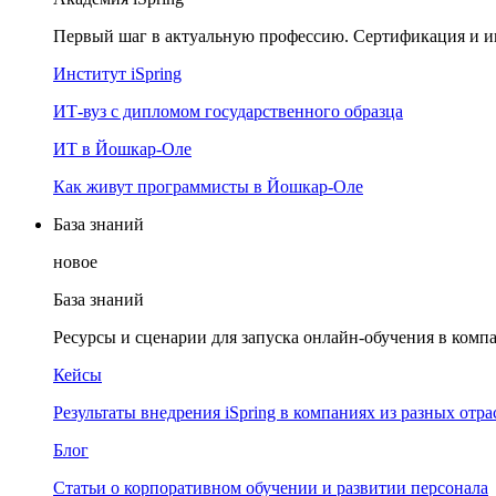
Первый шаг в актуальную профессию. Сертификация и и
Институт iSpring
ИТ-вуз с дипломом государственного образца
ИТ в Йошкар-Оле
Как живут программисты в Йошкар‑Оле
База знаний
новое
База знаний
Ресурсы и сценарии для запуска онлайн-обучения в комп
Кейсы
Результаты внедрения iSpring в компаниях из разных отра
Блог
Статьи о корпоративном обучении и развитии персонала