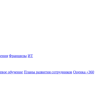
дения
Франшизы
ИТ
евое обучение
Планы развития сотрудников
Оценка «360