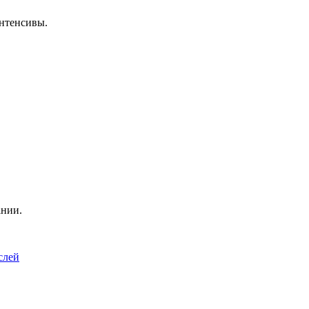
нтенсивы.
ании.
слей