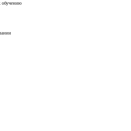
к обучению
пании