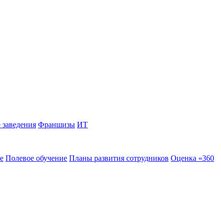
 заведения
Франшизы
ИТ
е
Полевое обучение
Планы развития сотрудников
Оценка «360