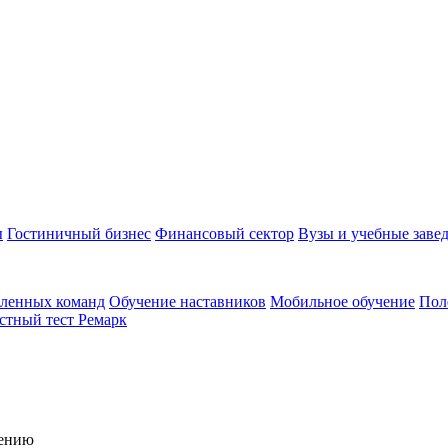
ы
Гостиничный бизнес
Финансовый сектор
Вузы и учебные заве
аленных команд
Обучение наставников
Мобильное обучение
Пол
стный тест Ремарк
чению