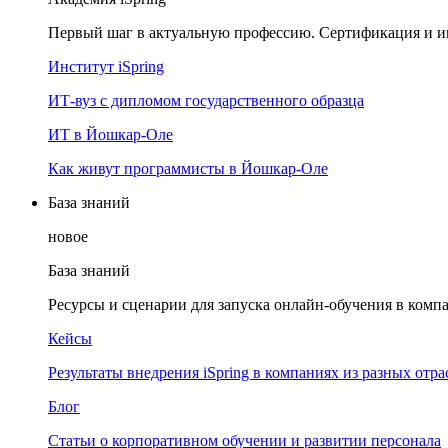
Первый шаг в актуальную профессию. Сертификация и и
Институт iSpring
ИТ-вуз с дипломом государственного образца
ИТ в Йошкар-Оле
Как живут программисты в Йошкар‑Оле
База знаний
новое
База знаний
Ресурсы и сценарии для запуска онлайн-обучения в комп
Кейсы
Результаты внедрения iSpring в компаниях из разных отра
Блог
Статьи о корпоративном обучении и развитии персонала