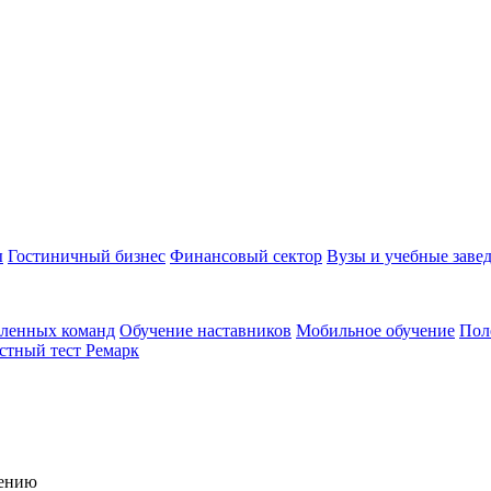
ы
Гостиничный бизнес
Финансовый сектор
Вузы и учебные заве
аленных команд
Обучение наставников
Мобильное обучение
Пол
стный тест Ремарк
чению