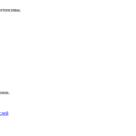
нтенсивы.
ании.
слей