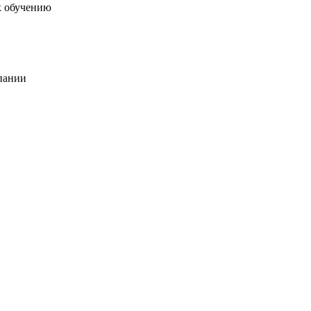
к обучению
пании