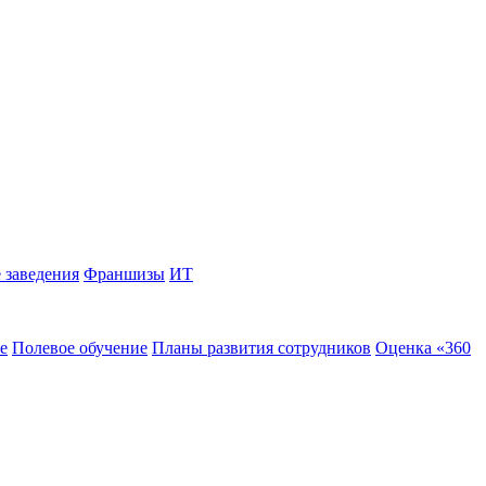
 заведения
Франшизы
ИТ
е
Полевое обучение
Планы развития сотрудников
Оценка «360