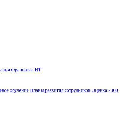
дения
Франшизы
ИТ
евое обучение
Планы развития сотрудников
Оценка «360