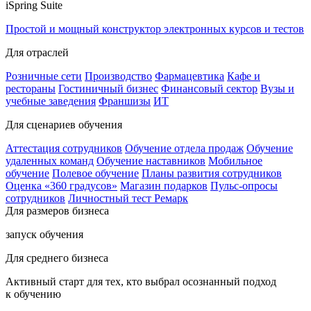
iSpring Suite
Простой и мощный конструктор электронных курсов и тестов
Для отраслей
Розничные сети
Производство
Фармацевтика
Кафе и
рестораны
Гостиничный бизнес
Финансовый сектор
Вузы и
учебные заведения
Франшизы
ИТ
Для сценариев обучения
Аттестация сотрудников
Обучение отдела продаж
Обучение
удаленных команд
Обучение наставников
Мобильное
обучение
Полевое обучение
Планы развития сотрудников
Оценка «360 градусов»
Магазин подарков
Пульс-опросы
сотрудников
Личностный тест Ремарк
Для размеров бизнеса
запуск обучения
Для среднего бизнеса
Активный старт для тех, кто выбрал осознанный подход
к обучению