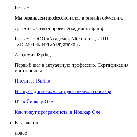
Реклама
Мы развиваем профессионалов в онлайн обучении.
Для этого создан проект Академия iSpring
Реклама. ООО «Академия Айспринг», ИНН
1215226458, erid 2SDnjdfmkdK.
Академия iSpring
Первый шаг в актуальную профессию. Сертификация
и интенсивы.
Институт iSpring
ИТ-вуз с дипломом государственного образца
ИТ в Йошкар-Оле
Как живут программисты в Йошкар‑Оле
База знаний
новое