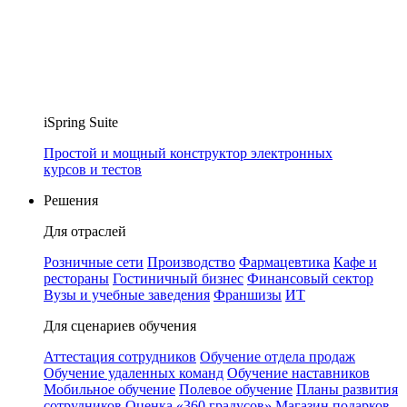
iSpring Suite
Простой и мощный конструктор электронных
курсов и тестов
Решения
Для отраслей
Розничные сети
Производство
Фармацевтика
Кафе и
рестораны
Гостиничный бизнес
Финансовый сектор
Вузы и учебные заведения
Франшизы
ИТ
Для сценариев обучения
Аттестация сотрудников
Обучение отдела продаж
Обучение удаленных команд
Обучение наставников
Мобильное обучение
Полевое обучение
Планы развития
сотрудников
Оценка «360 градусов»
Магазин подарков