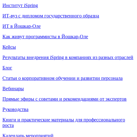
Институт iSpring
ИТ-вуз с дипломом государственного образца
ИТ в Йошкар-Оле
Как живут программисты в Йошкар‑Оле
Кейсы
Результаты внедрения iSpring в компаниях из разных отраслей
Блог
Статьи о корпоративном обучении и развитии персонала
Вебинары
Прямые эфиры с советами и рекомендациями от экспертов
Руководства
Книги и практические материалы для профессионального
роста
Календарь мероприятий