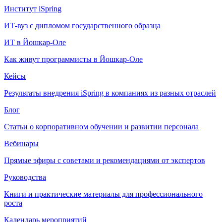
Институт iSpring
ИТ-вуз с дипломом государственного образца
ИТ в Йошкар-Оле
Как живут программисты в Йошкар‑Оле
Кейсы
Результаты внедрения iSpring в компаниях из разных отраслей
Блог
Статьи о корпоративном обучении и развитии персонала
Вебинары
Прямые эфиры с советами и рекомендациями от экспертов
Руководства
Книги и практические материалы для профессионального
роста
Календарь мероприятий