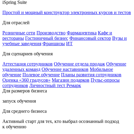
iSpring Suite
Простой и мощный конструктор электронных курсов и тестов
Для отраслей
Розничные сети
Производство
Фармацевтика
Кафе и
рестораны
Гостиничный бизнес
Финансовый сектор
Вузы и
учебные заведения
Франшизы
ИТ
Для сценариев обучения
Аттестация сотрудников
Обучение отдела продаж
Обучение
удаленных команд
Обучение наставников
Мобильное
обучение
Полевое обучение
Планы развития сотрудников
Оценка «360 градусов»
Магазин подарков
Пульс-опросы
сотрудников
Личностный тест Ремарк
Для размеров бизнеса
запуск обучения
Для среднего бизнеса
Активный старт для тех, кто выбрал осознанный подход
к обучению