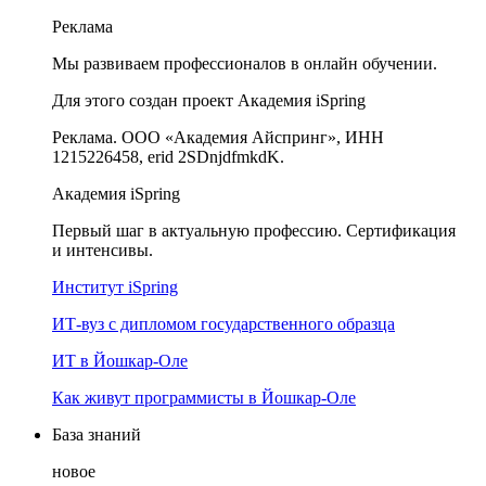
Реклама
Мы развиваем профессионалов в онлайн обучении.
Для этого создан проект Академия iSpring
Реклама. ООО «Академия Айспринг», ИНН
1215226458, erid 2SDnjdfmkdK.
Академия iSpring
Первый шаг в актуальную профессию. Сертификация
и интенсивы.
Институт iSpring
ИТ-вуз с дипломом государственного образца
ИТ в Йошкар-Оле
Как живут программисты в Йошкар‑Оле
База знаний
новое