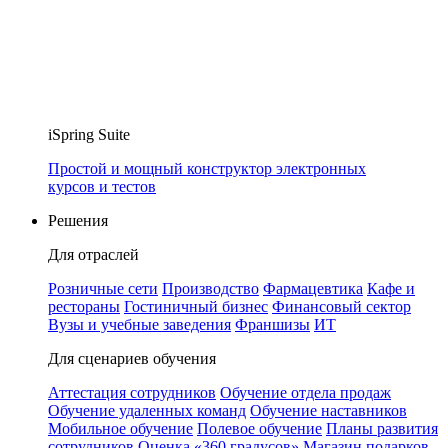
iSpring Suite
Простой и мощный конструктор электронных
курсов и тестов
Решения
Для отраслей
Розничные сети
Производство
Фармацевтика
Кафе и
рестораны
Гостиничный бизнес
Финансовый сектор
Вузы и учебные заведения
Франшизы
ИТ
Для сценариев обучения
Аттестация сотрудников
Обучение отдела продаж
Обучение удаленных команд
Обучение наставников
Мобильное обучение
Полевое обучение
Планы развития
сотрудников
Оценка «360 градусов»
Магазин подарков