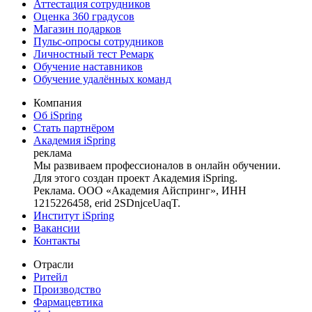
Аттестация сотрудников
Оценка 360 градусов
Магазин подарков
Пульс-опросы сотрудников
Личностный тест Ремарк
Обучение наставников
Обучение удалённых команд
Компания
Об iSpring
Стать партнёром
Академия iSpring
реклама
Мы развиваем профессионалов в онлайн обучении.
Для этого создан проект Академия iSpring.
Реклама. ООО «Академия Айспринг», ИНН
1215226458, erid 2SDnjceUaqT.
Институт iSpring
Вакансии
Контакты
Отрасли
Ритейл
Производство
Фармацевтика