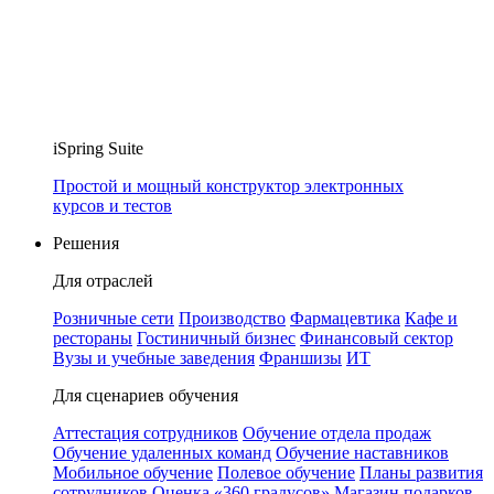
iSpring Suite
Простой и мощный конструктор электронных
курсов и тестов
Решения
Для отраслей
Розничные сети
Производство
Фармацевтика
Кафе и
рестораны
Гостиничный бизнес
Финансовый сектор
Вузы и учебные заведения
Франшизы
ИТ
Для сценариев обучения
Аттестация сотрудников
Обучение отдела продаж
Обучение удаленных команд
Обучение наставников
Мобильное обучение
Полевое обучение
Планы развития
сотрудников
Оценка «360 градусов»
Магазин подарков