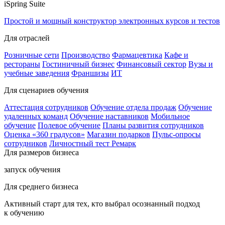
iSpring Suite
Простой и мощный конструктор электронных курсов и тестов
Для отраслей
Розничные сети
Производство
Фармацевтика
Кафе и
рестораны
Гостиничный бизнес
Финансовый сектор
Вузы и
учебные заведения
Франшизы
ИТ
Для сценариев обучения
Аттестация сотрудников
Обучение отдела продаж
Обучение
удаленных команд
Обучение наставников
Мобильное
обучение
Полевое обучение
Планы развития сотрудников
Оценка «360 градусов»
Магазин подарков
Пульс-опросы
сотрудников
Личностный тест Ремарк
Для размеров бизнеса
запуск обучения
Для среднего бизнеса
Активный старт для тех, кто выбрал осознанный подход
к обучению