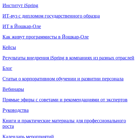
Институт iSpring
ИТ-вуз с дипломом государственного образца
ИТ в Йошкар-Оле
Как живут программисты в Йошкар‑Оле
Кейсы
Результаты внедрения iSpring в компаниях из разных отраслей
Блог
Статьи о корпоративном обучении и развитии персонала
Вебинары
Прямые эфиры с советами и рекомендациями от экспертов
Руководства
Книги и практические материалы для профессионального
роста
Календарь мероприятий