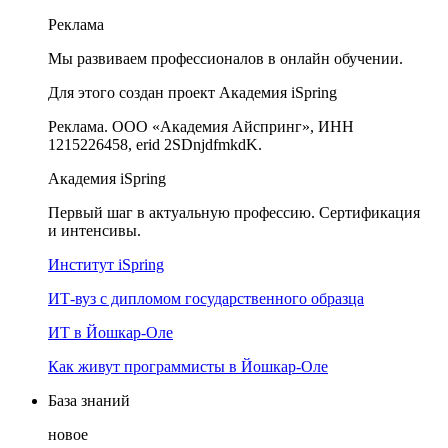
Реклама
Мы развиваем профессионалов в онлайн обучении.
Для этого создан проект Академия iSpring
Реклама. ООО «Академия Айспринг», ИНН
1215226458, erid 2SDnjdfmkdK.
Академия iSpring
Первый шаг в актуальную профессию. Сертификация
и интенсивы.
Институт iSpring
ИТ-вуз с дипломом государственного образца
ИТ в Йошкар-Оле
Как живут программисты в Йошкар‑Оле
База знаний
новое