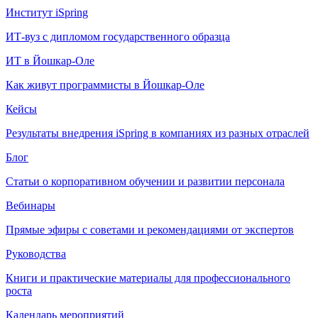
Институт iSpring
ИТ-вуз с дипломом государственного образца
ИТ в Йошкар-Оле
Как живут программисты в Йошкар‑Оле
Кейсы
Результаты внедрения iSpring в компаниях из разных отраслей
Блог
Статьи о корпоративном обучении и развитии персонала
Вебинары
Прямые эфиры с советами и рекомендациями от экспертов
Руководства
Книги и практические материалы для профессионального
роста
Календарь мероприятий