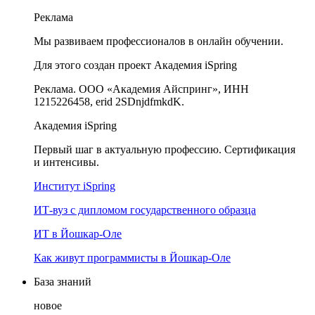
Реклама
Мы развиваем профессионалов в онлайн обучении.
Для этого создан проект Академия iSpring
Реклама. ООО «Академия Айспринг», ИНН
1215226458, erid 2SDnjdfmkdK.
Академия iSpring
Первый шаг в актуальную профессию. Сертификация
и интенсивы.
Институт iSpring
ИТ-вуз с дипломом государственного образца
ИТ в Йошкар-Оле
Как живут программисты в Йошкар‑Оле
База знаний
новое