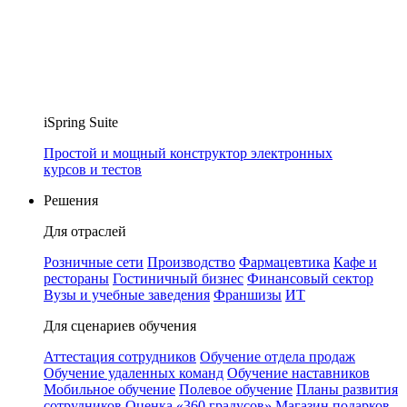
iSpring Suite
Простой и мощный конструктор электронных
курсов и тестов
Решения
Для отраслей
Розничные сети
Производство
Фармацевтика
Кафе и
рестораны
Гостиничный бизнес
Финансовый сектор
Вузы и учебные заведения
Франшизы
ИТ
Для сценариев обучения
Аттестация сотрудников
Обучение отдела продаж
Обучение удаленных команд
Обучение наставников
Мобильное обучение
Полевое обучение
Планы развития
сотрудников
Оценка «360 градусов»
Магазин подарков