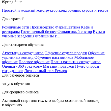
iSpring Suite
Простой и мощный конструктор электронных курсов и тестов
Для отраслей
Розничные сети
Производство
Фармацевтика
Кафе и
рестораны
Гостиничный бизнес
Финансовый сектор
Вузы и
учебные заведения
Франшизы
ИТ
Для сценариев обучения
Аттестация сотрудников
Обучение отдела продаж
Обучение
удаленных команд
Обучение наставников
Мобильное
обучение
Полевое обучение
Планы развития сотрудников
Оценка «360 градусов»
Магазин подарков
Пульс-опросы
сотрудников
Личностный тест Ремарк
Для размеров бизнеса
запуск обучения
Для среднего бизнеса
Активный старт для тех, кто выбрал осознанный подход
к обучению