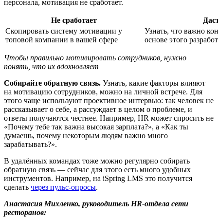
персонала, мотивация не сработает.
Не сработает
Даст
Скопировать систему мотивации у
Узнать, что важно ко
топовой компании в вашей сфере
основе этого разрабо
Чтобы правильно мотивировать сотрудников, нужно
понять, что их вдохновляет
Собирайте обратную связь.
Узнать, какие факторы влияют
на мотивацию сотрудников, можно на личной встрече. Для
этого чаще используют проективное интервью: так человек не
рассказывает о себе, а рассуждает в целом о проблеме, и
ответы получаются честнее. Например, HR может спросить не
«Почему тебе так важна высокая зарплата?», а «Как ты
думаешь, почему некоторым людям важно много
зарабатывать?».
В удалённых командах тоже можно регулярно собирать
обратную связь — сейчас для этого есть много удобных
инструментов. Например, на iSpring LMS это получится
сделать
через пульс-опросы
.
Анастасия Михленко, руководитель HR-отдела сети
ресторанов: