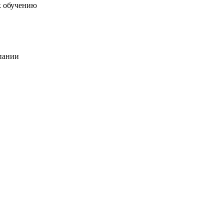
к обучению
пании