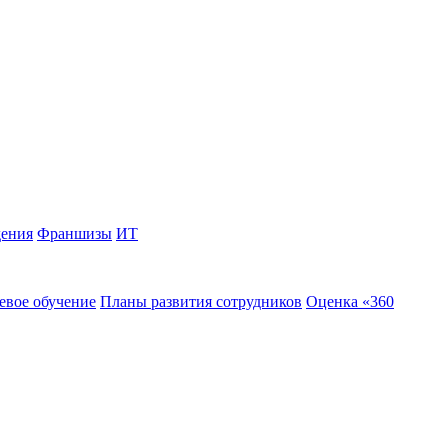
дения
Франшизы
ИТ
евое обучение
Планы развития сотрудников
Оценка «360