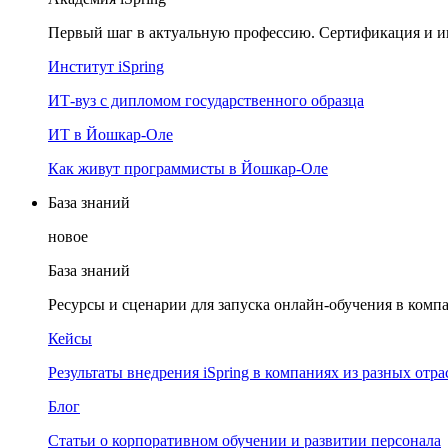
Первый шаг в актуальную профессию. Сертификация и и
Институт iSpring
ИТ-вуз с дипломом государственного образца
ИТ в Йошкар-Оле
Как живут программисты в Йошкар‑Оле
База знаний
новое
База знаний
Ресурсы и сценарии для запуска онлайн-обучения в комп
Кейсы
Результаты внедрения iSpring в компаниях из разных отра
Блог
Статьи о корпоративном обучении и развитии персонала