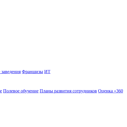
 заведения
Франшизы
ИТ
е
Полевое обучение
Планы развития сотрудников
Оценка «360