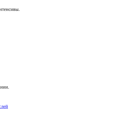
нтенсивы.
ании.
слей