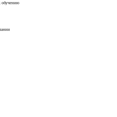
к обучению
пании