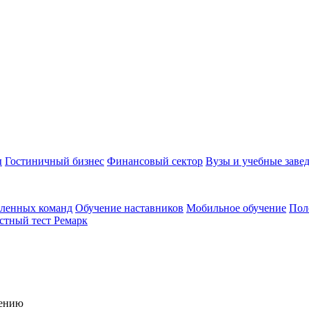
ы
Гостиничный бизнес
Финансовый сектор
Вузы и учебные заве
аленных команд
Обучение наставников
Мобильное обучение
Пол
стный тест Ремарк
чению