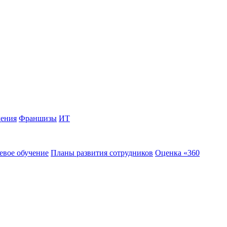
дения
Франшизы
ИТ
евое обучение
Планы развития сотрудников
Оценка «360