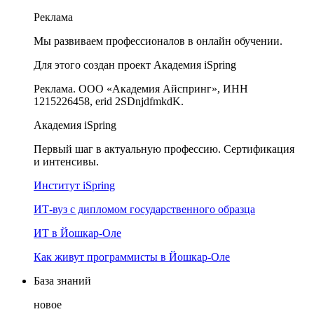
Реклама
Мы развиваем профессионалов в онлайн обучении.
Для этого создан проект Академия iSpring
Реклама. ООО «Академия Айспринг», ИНН
1215226458, erid 2SDnjdfmkdK.
Академия iSpring
Первый шаг в актуальную профессию. Сертификация
и интенсивы.
Институт iSpring
ИТ-вуз с дипломом государственного образца
ИТ в Йошкар-Оле
Как живут программисты в Йошкар‑Оле
База знаний
новое