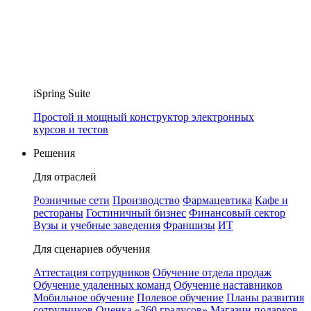
iSpring Suite
Простой и мощный конструктор электронных
курсов и тестов
Решения
Для отраслей
Розничные сети
Производство
Фармацевтика
Кафе и
рестораны
Гостиничный бизнес
Финансовый сектор
Вузы и учебные заведения
Франшизы
ИТ
Для сценариев обучения
Аттестация сотрудников
Обучение отдела продаж
Обучение удаленных команд
Обучение наставников
Мобильное обучение
Полевое обучение
Планы развития
сотрудников
Оценка «360 градусов»
Магазин подарков