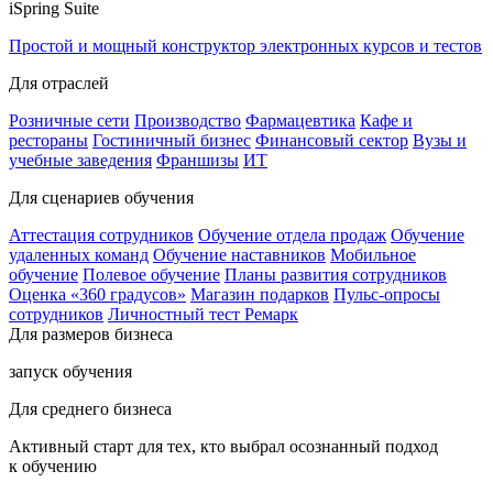
iSpring Suite
Простой и мощный конструктор электронных курсов и тестов
Для отраслей
Розничные сети
Производство
Фармацевтика
Кафе и
рестораны
Гостиничный бизнес
Финансовый сектор
Вузы и
учебные заведения
Франшизы
ИТ
Для сценариев обучения
Аттестация сотрудников
Обучение отдела продаж
Обучение
удаленных команд
Обучение наставников
Мобильное
обучение
Полевое обучение
Планы развития сотрудников
Оценка «360 градусов»
Магазин подарков
Пульс-опросы
сотрудников
Личностный тест Ремарк
Для размеров бизнеса
запуск обучения
Для среднего бизнеса
Активный старт для тех, кто выбрал осознанный подход
к обучению