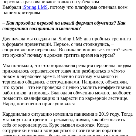
персонала разговаривают только на узбекском.
Выбрали
iSpring LMS
, потому что платформа отвечала всем
нашим критериям.
– Как проходил переход на новый формат обучения? Как
сотрудники восприняли изменения?
Для начала мы создали на iSpring LMS два пробных тренинга
в формате презентаций. Первое, с чем столкнулись, –
сопротивление персонала. Возникали вопросы: что это? зачем
это нужно? почему я должен тратить время на курсы?
Мы понимали, что это нормальная реакция персонала: людям
приходилось отрываться от задач или разбираться в чём-то
новом в нерабочее время. Именно поэтому мы много и
терпеливо общались с сотрудниками, Например, объясняли,
что курсы – это не проверка с целью уволить неэффективных
работников, а помощь. Благодаря обучению можно, наоборот,
повысить квалификацию и вырасти по карьерной лестнице.
Народ постепенно прислушивался.
Кардинально ситуацию изменила пандемия в 2019 году. Тогда
мы запустили тренинг с рекомендациями, как обезопасить
себя от коронавируса. Курс вызвал ажиотаж. Когда
сотрудники начали возвращаться с позитивной обратной
связью и спрашивать, будут ли новые тренинги, мы поняли: