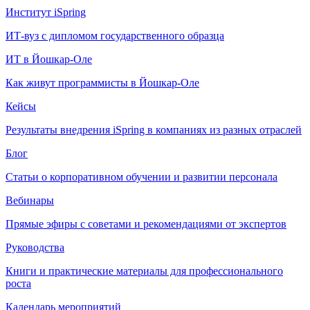
Институт iSpring
ИТ-вуз с дипломом государственного образца
ИТ в Йошкар-Оле
Как живут программисты в Йошкар‑Оле
Кейсы
Результаты внедрения iSpring в компаниях из разных отраслей
Блог
Статьи о корпоративном обучении и развитии персонала
Вебинары
Прямые эфиры с советами и рекомендациями от экспертов
Руководства
Книги и практические материалы для профессионального
роста
Календарь мероприятий