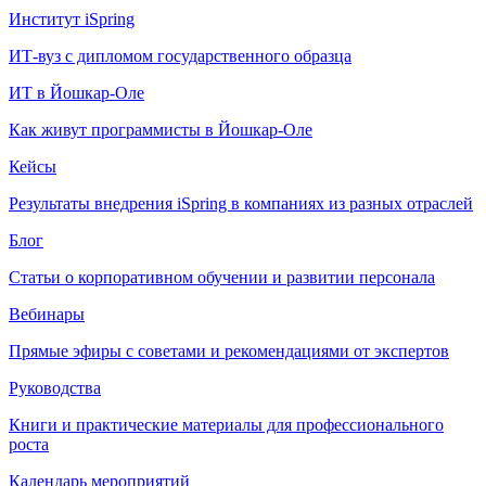
Институт iSpring
ИТ-вуз с дипломом государственного образца
ИТ в Йошкар-Оле
Как живут программисты в Йошкар‑Оле
Кейсы
Результаты внедрения iSpring в компаниях из разных отраслей
Блог
Статьи о корпоративном обучении и развитии персонала
Вебинары
Прямые эфиры с советами и рекомендациями от экспертов
Руководства
Книги и практические материалы для профессионального
роста
Календарь мероприятий