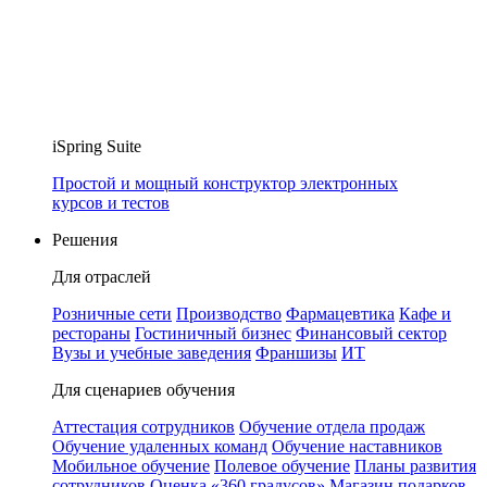
iSpring Suite
Простой и мощный конструктор электронных
курсов и тестов
Решения
Для отраслей
Розничные сети
Производство
Фармацевтика
Кафе и
рестораны
Гостиничный бизнес
Финансовый сектор
Вузы и учебные заведения
Франшизы
ИТ
Для сценариев обучения
Аттестация сотрудников
Обучение отдела продаж
Обучение удаленных команд
Обучение наставников
Мобильное обучение
Полевое обучение
Планы развития
сотрудников
Оценка «360 градусов»
Магазин подарков