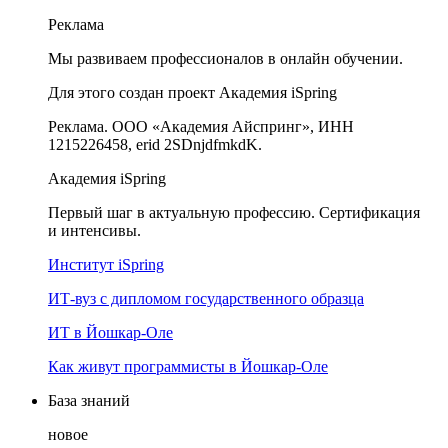
Реклама
Мы развиваем профессионалов в онлайн обучении.
Для этого создан проект Академия iSpring
Реклама. ООО «Академия Айспринг», ИНН
1215226458, erid 2SDnjdfmkdK.
Академия iSpring
Первый шаг в актуальную профессию. Сертификация
и интенсивы.
Институт iSpring
ИТ-вуз с дипломом государственного образца
ИТ в Йошкар-Оле
Как живут программисты в Йошкар‑Оле
База знаний
новое