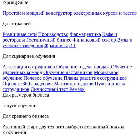
iSpring Suite
Простой и мощный конструктор электронных курсов и тестов
Для отраслей
Розничные сети
Производство
Фармацевтика
Кафе и
рестораны
Гостиничный бизнес
Финансовый сектор
Вузы и
учебные заведения
Франшизы
ИТ
Для сценариев обучения
Аттестация сотрудников
Обучение отдела продаж
Обучение
удаленных команд
Обучение наставников
Мобильное
обучение
Полевое обучение
Планы развития сотрудников
Оценка «360 градусов»
Магазин подарков
Пульс-опросы
сотрудников
Личностный тест Ремарк
Для размеров бизнеса
запуск обучения
Для среднего бизнеса
Активный старт для тех, кто выбрал осознанный подход
к обучению