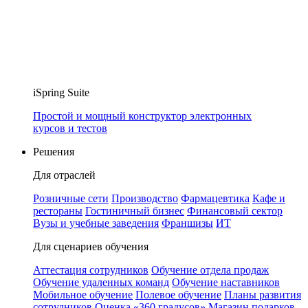
iSpring Suite
Простой и мощный конструктор электронных
курсов и тестов
Решения
Для отраслей
Розничные сети
Производство
Фармацевтика
Кафе и
рестораны
Гостиничный бизнес
Финансовый сектор
Вузы и учебные заведения
Франшизы
ИТ
Для сценариев обучения
Аттестация сотрудников
Обучение отдела продаж
Обучение удаленных команд
Обучение наставников
Мобильное обучение
Полевое обучение
Планы развития
сотрудников
Оценка «360 градусов»
Магазин подарков