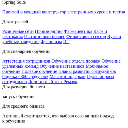
iSpring Suite
Простой и мощный конструктор электронных курсов и тестов
Для отраслей
Розничные сети
Производство
Фармацевтика
Кафе и
рестораны
Гостиничный бизнес
Финансовый сектор
Вузы и
учебные заведения
Франшизы
ИТ
Для сценариев обучения
Аттестация сотрудников
Обучение отдела продаж
Обучение
удаленных команд
Обучение наставников
Мобильное
обучение
Полевое обучение
Планы развития сотрудников
Оценка «360 градусов»
Магазин подарков
Пульс-опросы
сотрудников
Личностный тест Ремарк
Для размеров бизнеса
запуск обучения
Для среднего бизнеса
Активный старт для тех, кто выбрал осознанный подход
к обучению