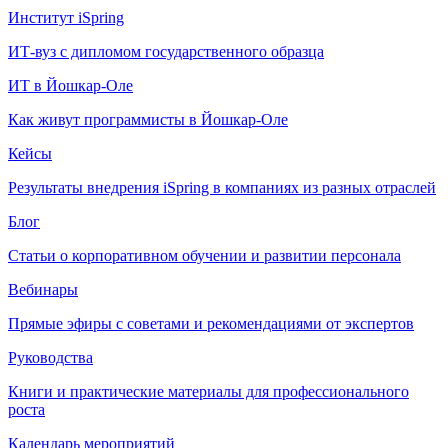
Институт iSpring
ИТ-вуз с дипломом государственного образца
ИТ в Йошкар-Оле
Как живут программисты в Йошкар‑Оле
Кейсы
Результаты внедрения iSpring в компаниях из разных отраслей
Блог
Статьи о корпоративном обучении и развитии персонала
Вебинары
Прямые эфиры с советами и рекомендациями от экспертов
Руководства
Книги и практические материалы для профессионального
роста
Календарь мероприятий