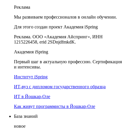
Реклама
Мы развиваем профессионалов в онлайн обучении.
Для этого создан проект Академия iSpring
Реклама. ООО «Академия Айспринг», ИНН
1215226458, erid 2SDnjdfmkdK.
Академия iSpring
Первый шаг в актуальную профессию. Сертификация
и интенсивы.
Институт iSpring
ИТ-вуз с дипломом государственного образца
ИТ в Йошкар-Оле
Как живут программисты в Йошкар‑Оле
База знаний
новое