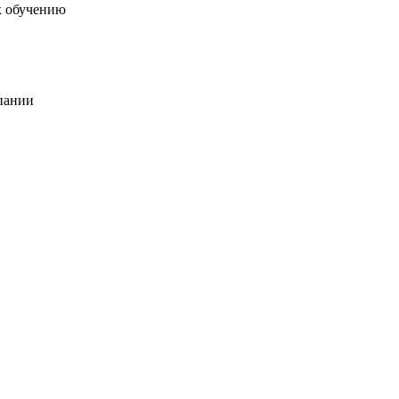
к обучению
пании