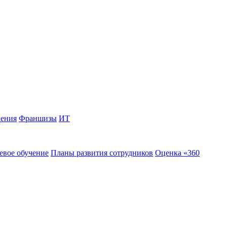
дения
Франшизы
ИТ
евое обучение
Планы развития сотрудников
Оценка «360