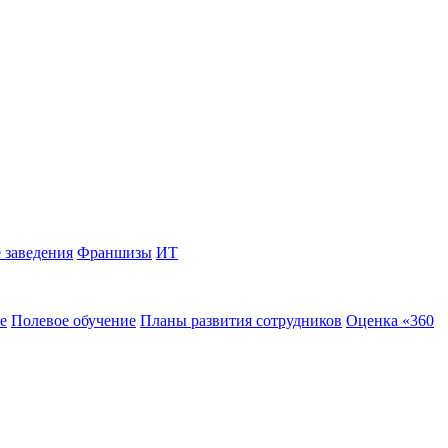
 заведения
Франшизы
ИТ
е
Полевое обучение
Планы развития сотрудников
Оценка «360