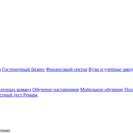
ы
Гостиничный бизнес
Финансовый сектор
Вузы и учебные заве
аленных команд
Обучение наставников
Мобильное обучение
Пол
стный тест Ремарк
чению