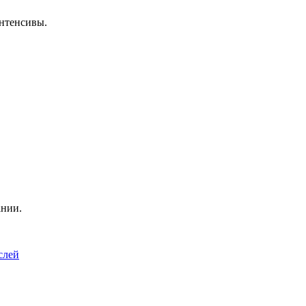
нтенсивы.
ании.
слей