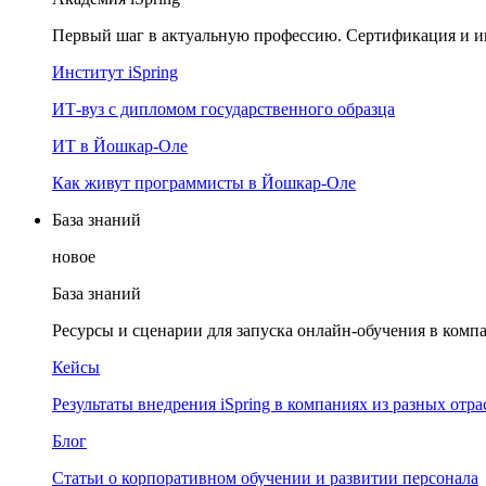
Первый шаг в актуальную профессию. Сертификация и и
Институт iSpring
ИТ-вуз с дипломом государственного образца
ИТ в Йошкар-Оле
Как живут программисты в Йошкар‑Оле
База знаний
новое
База знаний
Ресурсы и сценарии для запуска онлайн-обучения в комп
Кейсы
Результаты внедрения iSpring в компаниях из разных отра
Блог
Статьи о корпоративном обучении и развитии персонала