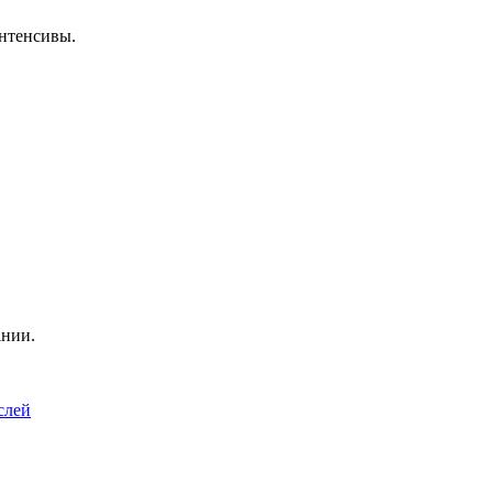
нтенсивы.
ании.
слей