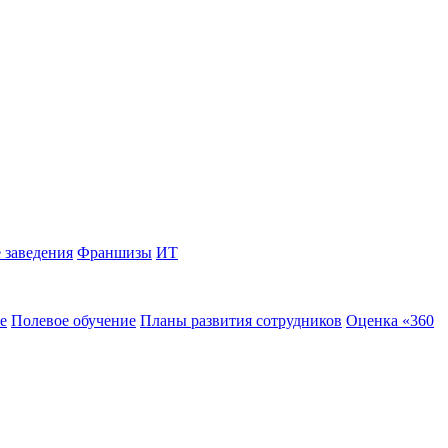
 заведения
Франшизы
ИТ
е
Полевое обучение
Планы развития сотрудников
Оценка «360