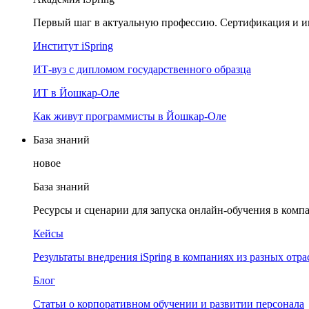
Первый шаг в актуальную профессию. Сертификация и и
Институт iSpring
ИТ-вуз с дипломом государственного образца
ИТ в Йошкар-Оле
Как живут программисты в Йошкар‑Оле
База знаний
новое
База знаний
Ресурсы и сценарии для запуска онлайн-обучения в комп
Кейсы
Результаты внедрения iSpring в компаниях из разных отра
Блог
Статьи о корпоративном обучении и развитии персонала