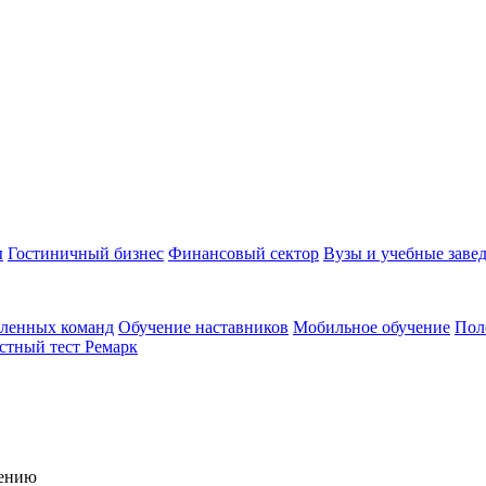
ы
Гостиничный бизнес
Финансовый сектор
Вузы и учебные заве
аленных команд
Обучение наставников
Мобильное обучение
Пол
стный тест Ремарк
чению