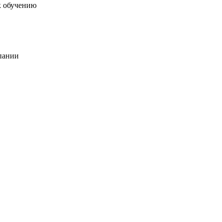
к обучению
пании