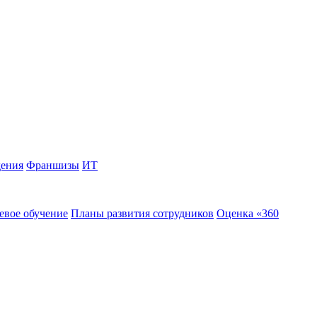
дения
Франшизы
ИТ
евое обучение
Планы развития сотрудников
Оценка «360