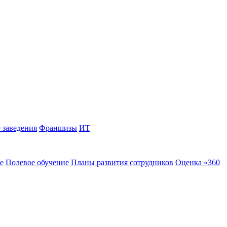
 заведения
Франшизы
ИТ
е
Полевое обучение
Планы развития сотрудников
Оценка «360