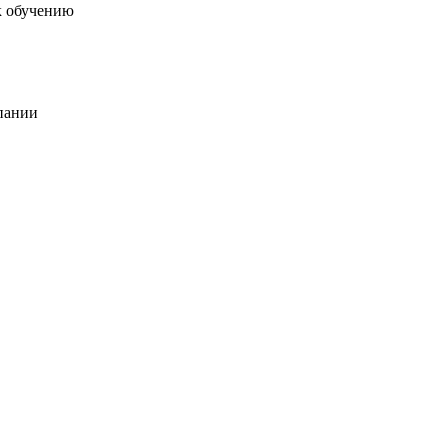
к обучению
пании