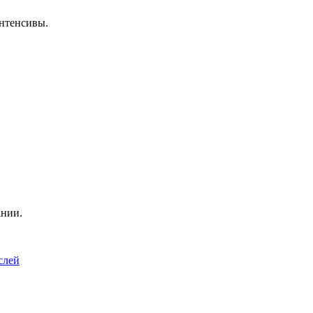
нтенсивы.
ании.
слей