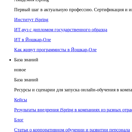
Первый шаг в актуальную профессию. Сертификация и и
Институт iSpring
ИТ-вуз с дипломом государственного образца
ИТ в Йошкар-Оле
Как живут программисты в Йошкар‑Оле
База знаний
новое
База знаний
Ресурсы и сценарии для запуска онлайн-обучения в комп
Кейсы
Результаты внедрения iSpring в компаниях из разных отра
Блог
Статьи о корпоративном обучении и развитии персонала