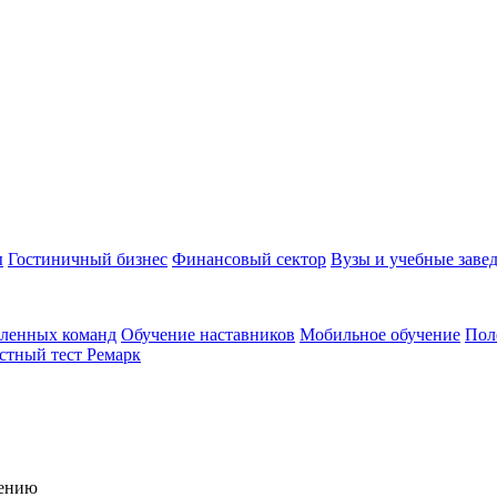
ы
Гостиничный бизнес
Финансовый сектор
Вузы и учебные заве
аленных команд
Обучение наставников
Мобильное обучение
Пол
стный тест Ремарк
чению