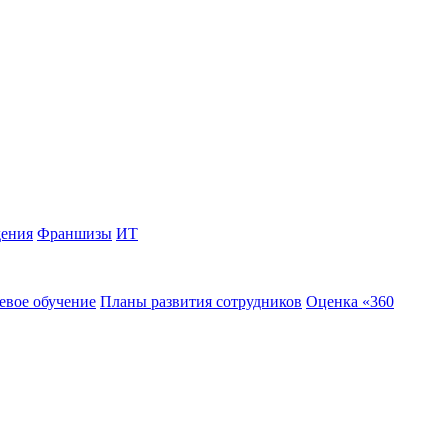
дения
Франшизы
ИТ
евое обучение
Планы развития сотрудников
Оценка «360