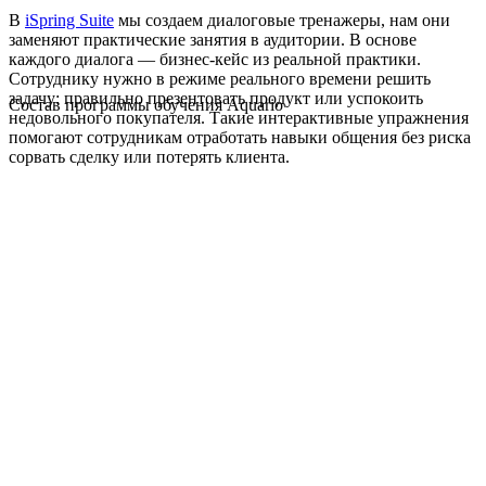
В
iSpring Suite
мы создаем диалоговые тренажеры, нам они
заменяют практические занятия в аудитории. В основе
каждого диалога — бизнес-кейс из реальной практики.
Сотруднику нужно в режиме реального времени решить
задачу: правильно презентовать продукт или успокоить
Состав программы обучения Aquario
недовольного покупателя. Такие интерактивные упражнения
помогают сотрудникам отработать навыки общения без риска
сорвать сделку или потерять клиента.