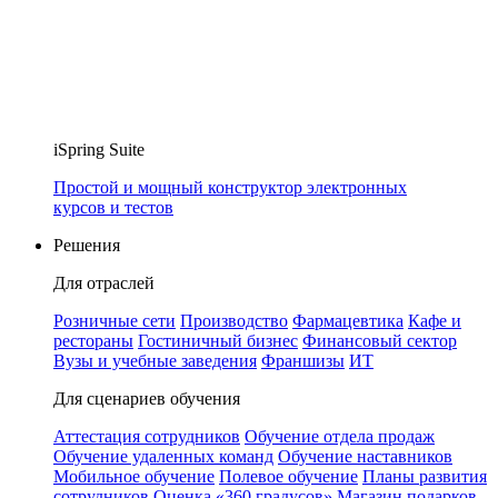
iSpring Suite
Простой и мощный конструктор электронных
курсов и тестов
Решения
Для отраслей
Розничные сети
Производство
Фармацевтика
Кафе и
рестораны
Гостиничный бизнес
Финансовый сектор
Вузы и учебные заведения
Франшизы
ИТ
Для сценариев обучения
Аттестация сотрудников
Обучение отдела продаж
Обучение удаленных команд
Обучение наставников
Мобильное обучение
Полевое обучение
Планы развития
сотрудников
Оценка «360 градусов»
Магазин подарков