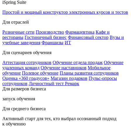
iSpring Suite
Простой и мощный конструктор электронных курсов и тестов
Для отраслей
Розничные сети
Производство
Фармацевтика
Кафе и
рестораны
Гостиничный бизнес
Финансовый сектор
Вузы и
учебные заведения
Франшизы
ИТ
Для сценариев обучения
Аттестация сотрудников
Обучение отдела продаж
Обучение
удаленных команд
Обучение наставников
Мобильное
обучение
Полевое обучение
Планы развития сотрудников
Оценка «360 градусов»
Магазин подарков
Пульс-опросы
сотрудников
Личностный тест Ремарк
Для размеров бизнеса
запуск обучения
Для среднего бизнеса
Активный старт для тех, кто выбрал осознанный подход
к обучению