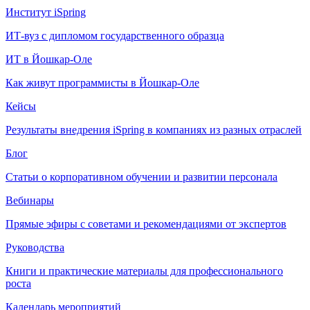
Институт iSpring
ИТ-вуз с дипломом государственного образца
ИТ в Йошкар-Оле
Как живут программисты в Йошкар‑Оле
Кейсы
Результаты внедрения iSpring в компаниях из разных отраслей
Блог
Статьи о корпоративном обучении и развитии персонала
Вебинары
Прямые эфиры с советами и рекомендациями от экспертов
Руководства
Книги и практические материалы для профессионального
роста
Календарь мероприятий