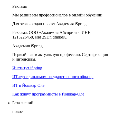
Реклама
Мы развиваем профессионалов в онлайн обучении.
Для этого создан проект Академия iSpring
Реклама. ООО «Академия Айспринг», ИНН
1215226458, erid 2SDnjdfmkdK.
Академия iSpring
Первый шаг в актуальную профессию. Сертификация
и интенсивы.
Институт iSpring
ИТ-вуз с дипломом государственного образца
ИТ в Йошкар-Оле
Как живут программисты в Йошкар‑Оле
База знаний
новое