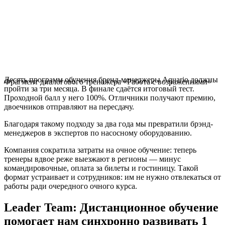
Десять программ обучения бренд-менеджеры Aquario должны
Фрагмент диалогового тренажера «Работа с возражениями»
пройти за три месяца. В финале сдаётся итоговый тест.
Проходной балл у него 100%. Отличники получают премию,
двоечников отправляют на пересдачу.
Благодаря такому подходу за два года мы превратили брэнд-
менеджеров в экспертов по насосному оборудованию.
Компания сократила затраты на очное обучение: теперь
тренеры вдвое реже выезжают в регионы — минус
командировочные, оплата за билеты и гостиницу. Такой
формат устраивает и сотрудников: им не нужно отвлекаться от
работы ради очередного очного курса.
Leader Team: Дистанционное обучение
помогает нам синхронно развивать 1