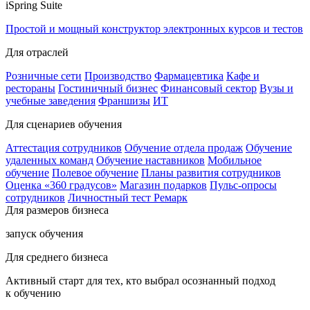
iSpring Suite
Простой и мощный конструктор электронных курсов и тестов
Для отраслей
Розничные сети
Производство
Фармацевтика
Кафе и
рестораны
Гостиничный бизнес
Финансовый сектор
Вузы и
учебные заведения
Франшизы
ИТ
Для сценариев обучения
Аттестация сотрудников
Обучение отдела продаж
Обучение
удаленных команд
Обучение наставников
Мобильное
обучение
Полевое обучение
Планы развития сотрудников
Оценка «360 градусов»
Магазин подарков
Пульс-опросы
сотрудников
Личностный тест Ремарк
Для размеров бизнеса
запуск обучения
Для среднего бизнеса
Активный старт для тех, кто выбрал осознанный подход
к обучению