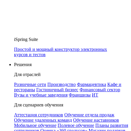
iSpring Suite
Простой и мощный конструктор электронных
курсов и тестов
Решения
Для отраслей
Розничные сети
Производство
Фармацевтика
Кафе и
рестораны
Гостиничный бизнес
Финансовый сектор
Вузы и учебные заведения
Франшизы
ИТ
Для сценариев обучения
Аттестация сотрудников
Обучение отдела продаж
Обучение удаленных команд
Обучение наставников
Мобильное обучение
Полевое обучение
Планы развития
сотрудников
Оценка «360 градусов»
Магазин подарков