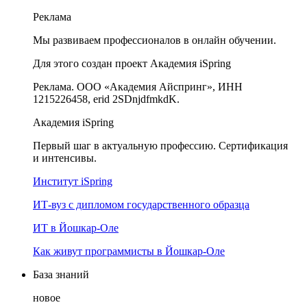
Реклама
Мы развиваем профессионалов в онлайн обучении.
Для этого создан проект Академия iSpring
Реклама. ООО «Академия Айспринг», ИНН
1215226458, erid 2SDnjdfmkdK.
Академия iSpring
Первый шаг в актуальную профессию. Сертификация
и интенсивы.
Институт iSpring
ИТ-вуз с дипломом государственного образца
ИТ в Йошкар-Оле
Как живут программисты в Йошкар‑Оле
База знаний
новое