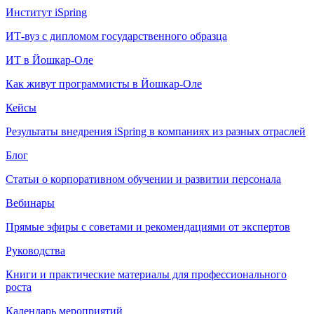
Институт iSpring
ИТ-вуз с дипломом государственного образца
ИТ в Йошкар-Оле
Как живут программисты в Йошкар‑Оле
Кейсы
Результаты внедрения iSpring в компаниях из разных отраслей
Блог
Статьи о корпоративном обучении и развитии персонала
Вебинары
Прямые эфиры с советами и рекомендациями от экспертов
Руководства
Книги и практические материалы для профессионального
роста
Календарь мероприятий