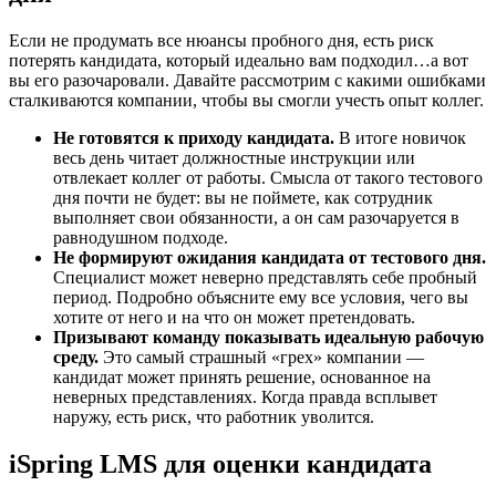
Если не продумать все нюансы пробного дня, есть риск
потерять кандидата, который идеально вам подходил…а вот
вы его разочаровали. Давайте рассмотрим с какими ошибками
сталкиваются компании, чтобы вы смогли учесть опыт коллег.
Не готовятся к приходу кандидата.
В итоге новичок
весь день читает должностные инструкции или
отвлекает коллег от работы. Смысла от такого тестового
дня почти не будет: вы не поймете, как сотрудник
выполняет свои обязанности, а он сам разочаруется в
равнодушном подходе.
Не формируют ожидания кандидата от тестового дня.
Специалист может неверно представлять себе пробный
период. Подробно объясните ему все условия, чего вы
хотите от него и на что он может претендовать.
Призывают команду показывать идеальную рабочую
среду.
Это самый страшный «грех» компании —
кандидат может принять решение, основанное на
неверных представлениях. Когда правда всплывет
наружу, есть риск, что работник уволится.
iSpring LMS для оценки кандидата