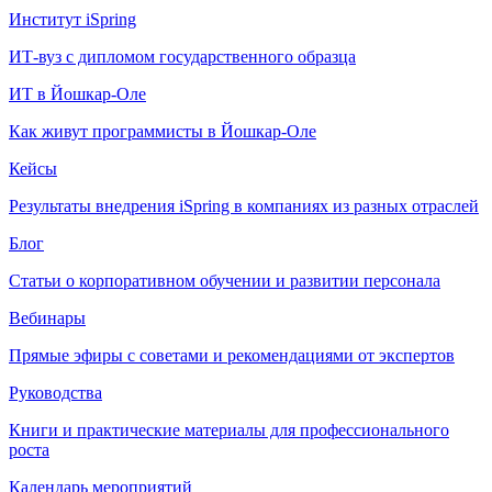
Институт iSpring
ИТ-вуз с дипломом государственного образца
ИТ в Йошкар-Оле
Как живут программисты в Йошкар‑Оле
Кейсы
Результаты внедрения iSpring в компаниях из разных отраслей
Блог
Статьи о корпоративном обучении и развитии персонала
Вебинары
Прямые эфиры с советами и рекомендациями от экспертов
Руководства
Книги и практические материалы для профессионального
роста
Календарь мероприятий