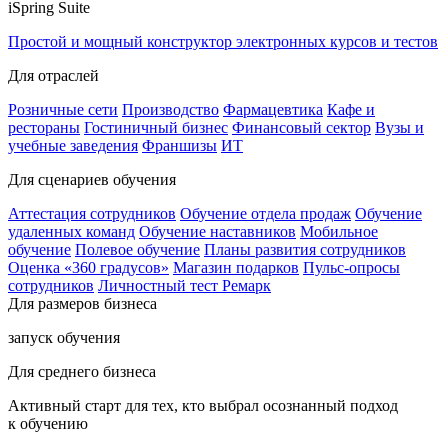
iSpring Suite
Простой и мощный конструктор электронных курсов и тестов
Для отраслей
Розничные сети
Производство
Фармацевтика
Кафе и
рестораны
Гостиничный бизнес
Финансовый сектор
Вузы и
учебные заведения
Франшизы
ИТ
Для сценариев обучения
Аттестация сотрудников
Обучение отдела продаж
Обучение
удаленных команд
Обучение наставников
Мобильное
обучение
Полевое обучение
Планы развития сотрудников
Оценка «360 градусов»
Магазин подарков
Пульс-опросы
сотрудников
Личностный тест Ремарк
Для размеров бизнеса
запуск обучения
Для среднего бизнеса
Активный старт для тех, кто выбрал осознанный подход
к обучению