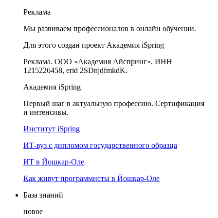
Реклама
Мы развиваем профессионалов в онлайн обучении.
Для этого создан проект Академия iSpring
Реклама. ООО «Академия Айспринг», ИНН
1215226458, erid 2SDnjdfmkdK.
Академия iSpring
Первый шаг в актуальную профессию. Сертификация
и интенсивы.
Институт iSpring
ИТ-вуз с дипломом государственного образца
ИТ в Йошкар-Оле
Как живут программисты в Йошкар‑Оле
База знаний
новое