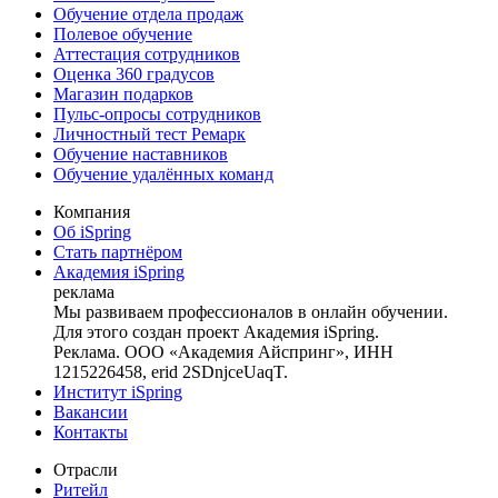
Обучение отдела продаж
Полевое обучение
Аттестация сотрудников
Оценка 360 градусов
Магазин подарков
Пульс-опросы сотрудников
Личностный тест Ремарк
Обучение наставников
Обучение удалённых команд
Компания
Об iSpring
Стать партнёром
Академия iSpring
реклама
Мы развиваем профессионалов в онлайн обучении.
Для этого создан проект Академия iSpring.
Реклама. ООО «Академия Айспринг», ИНН
1215226458, erid 2SDnjceUaqT.
Институт iSpring
Вакансии
Контакты
Отрасли
Ритейл