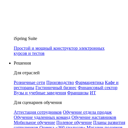
iSpring Suite
Простой и мощный конструктор электронных
курсов и тестов
Решения
Для отраслей
Розничные сети
Производство
Фармацевтика
Кафе и
рестораны
Гостиничный бизнес
Финансовый сектор
Вузы и учебные заведения
Франшизы
ИТ
Для сценариев обучения
Аттестация сотрудников
Обучение отдела продаж
Обучение удаленных команд
Обучение наставников
Мобильное обучение
Полевое обучение
Планы развития
сотрудников
Оценка «360 градусов»
Магазин подарков