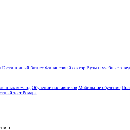
ы
Гостиничный бизнес
Финансовый сектор
Вузы и учебные заве
аленных команд
Обучение наставников
Мобильное обучение
Пол
стный тест Ремарк
чению