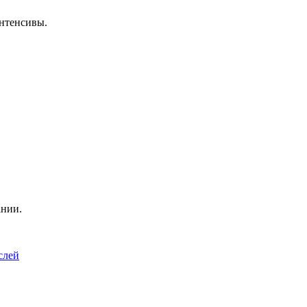
нтенсивы.
ании.
слей