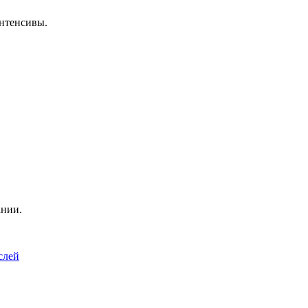
нтенсивы.
ании.
слей