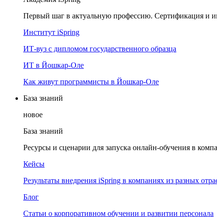
Первый шаг в актуальную профессию. Сертификация и и
Институт iSpring
ИТ-вуз с дипломом государственного образца
ИТ в Йошкар-Оле
Как живут программисты в Йошкар‑Оле
База знаний
новое
База знаний
Ресурсы и сценарии для запуска онлайн-обучения в комп
Кейсы
Результаты внедрения iSpring в компаниях из разных отра
Блог
Статьи о корпоративном обучении и развитии персонала