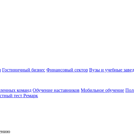
ы
Гостиничный бизнес
Финансовый сектор
Вузы и учебные заве
аленных команд
Обучение наставников
Мобильное обучение
Пол
стный тест Ремарк
чению