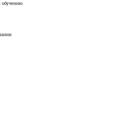
к обучению
пании