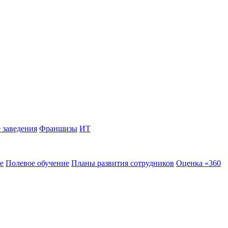
 заведения
Франшизы
ИТ
е
Полевое обучение
Планы развития сотрудников
Оценка «360