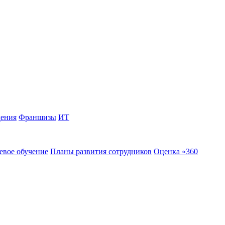
дения
Франшизы
ИТ
евое обучение
Планы развития сотрудников
Оценка «360