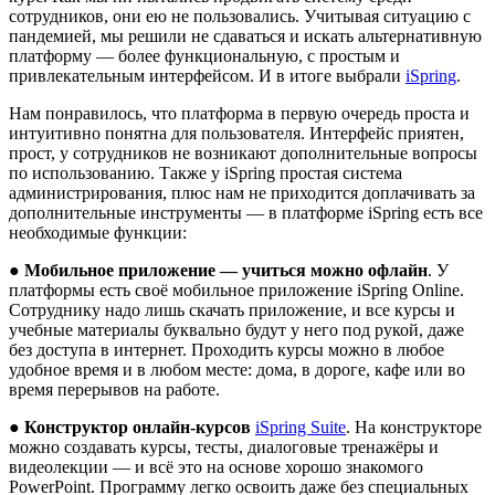
сотрудников, они ею не пользовались. Учитывая ситуацию с
пандемией, мы решили не сдаваться и искать альтернативную
платформу — более функциональную, с простым и
привлекательным интерфейсом. И в итоге выбрали
iSpring
.
Нам понравилось, что платформа в первую очередь проста и
интуитивно понятна для пользователя. Интерфейс приятен,
прост, у сотрудников не возникают дополнительные вопросы
по использованию. Также у iSpring простая система
администрирования, плюс нам не приходится доплачивать за
дополнительные инструменты — в платформе iSpring есть все
необходимые функции:
●
Мобильное приложение — учиться можно офлайн
. У
платформы есть своё мобильное приложение iSpring Online.
Сотруднику надо лишь скачать приложение, и все курсы и
учебные материалы буквально будут у него под рукой, даже
без доступа в интернет. Проходить курсы можно в любое
удобное время и в любом месте: дома, в дороге, кафе или во
время перерывов на работе.
●
Конструктор онлайн-курсов
iSpring Suite
. На конструкторе
можно создавать курсы, тесты, диалоговые тренажёры и
видеолекции — и всё это на основе хорошо знакомого
PowerPoint. Программу легко освоить даже без специальных