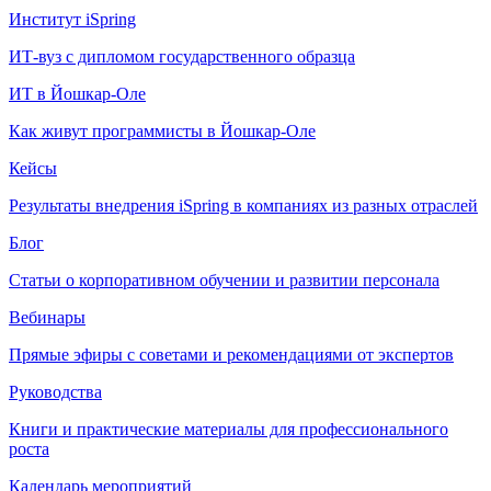
Институт iSpring
ИТ-вуз с дипломом государственного образца
ИТ в Йошкар-Оле
Как живут программисты в Йошкар‑Оле
Кейсы
Результаты внедрения iSpring в компаниях из разных отраслей
Блог
Статьи о корпоративном обучении и развитии персонала
Вебинары
Прямые эфиры с советами и рекомендациями от экспертов
Руководства
Книги и практические материалы для профессионального
роста
Календарь мероприятий