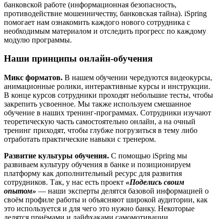
банковской работе (информационная безопасность,
противодействие мошенничеству, банковская тайна). iSpring
помогает нам ознакомить каждого нового сотрудника с
необходимым материалом и отследить прогресс по каждому
модулю программы.
Наши принципы онлайн-обучения
Микс форматов.
В нашем обучении чередуются видеокурсы,
анимационные ролики, интерактивные курсы и инструкции.
В конце курсов сотрудники проходят небольшие тесты, чтобы
закрепить усвоенное. Мы также используем смешанное
обучение в наших тренинг-программах. Сотрудники изучают
теоретическую часть самостоятельно онлайн, а на очный
тренинг приходят, чтобы глубже погрузиться в тему либо
отработать практические навыки с тренером.
Развитие культуры обучения.
С помощью iSpring мы
развиваем культуру обучения в банке и позиционируем
платформу как дополнительный ресурс для развития
сотрудников. Так, у нас есть проект
«Поделись своим
опытом»
— наши эксперты делятся базовой информацией о
своём профиле работы и объясняют широкой аудитории, как
это используется и для чего это нужно банку. Некоторые
делятся приёмами и лайфхаками самомотивации,