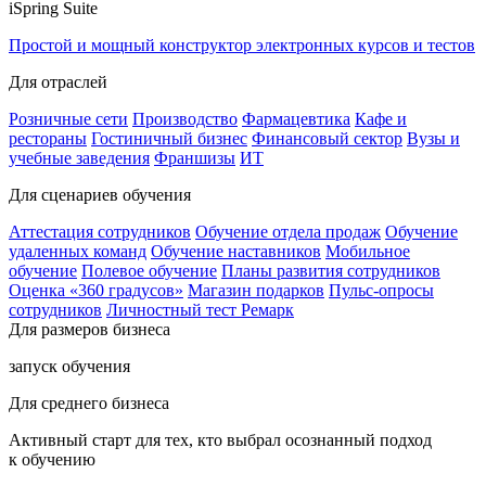
iSpring Suite
Простой и мощный конструктор электронных курсов и тестов
Для отраслей
Розничные сети
Производство
Фармацевтика
Кафе и
рестораны
Гостиничный бизнес
Финансовый сектор
Вузы и
учебные заведения
Франшизы
ИТ
Для сценариев обучения
Аттестация сотрудников
Обучение отдела продаж
Обучение
удаленных команд
Обучение наставников
Мобильное
обучение
Полевое обучение
Планы развития сотрудников
Оценка «360 градусов»
Магазин подарков
Пульс-опросы
сотрудников
Личностный тест Ремарк
Для размеров бизнеса
запуск обучения
Для среднего бизнеса
Активный старт для тех, кто выбрал осознанный подход
к обучению