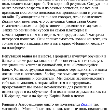
пользования платформой. Это хороший результат. Сотрудники
банка разного возраста и из разных регионов, не все они
привыкли постоянно пользоваться приложениями и учиться
онлайн. Руководители филиалов говорят, что с появлением
iSpring они заметили, что сотрудники банка стали более
самостоятельными и эффективнее справляются с задачами.
Также по рейтингам курсов на самой платформе и
комментариям к ним мы видим, что предлагаемый материал
интересен коллегам. Они спешат смотреть новый контент, как
только мы его выкладываем в категорию «Новинки месяца»
на платформе.
Репутация банка на высоте.
Продвигая культуру обучения в
банке, а также рассказывая о ней в соцсетях, мы используем
специальный хештег #ÖyrənənBank, или «Обучающийся
Банк». Когда сотрудники выкладывают сертификаты с нашим
логотипом и логотипом iSpring, это замечают представители
других компаний и соискатели. Мы смогли зарекомендовать
себя как компания, которая заботится о сотрудниках,
предоставляет им новые возможности для развития и
инвестирует в их обучение. Это позитивно отражается как на
HR-бренде, так и на бренде Kapital Bank в целом.
Раньше в Азербайджане никто не пользовался
iSpring
так
масштабно. Может, были компании, которые пользовались ею