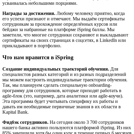
усваивалась небольшими порциями.
Награды за достижения.
Любому человеку приятно, когда
его успехи признают и отмечают. Мы выдаём сертификаты
сотрудникам за прохождение определённых курсов или
бейджи за набранные на платформе iSpring баллы. Мы
заметили, что многие сотрудники сохраняют и выкладывают
сертификаты на своих страницах в соцсетях, в LinkedIn или
прикладывают в портфолио.
Что нам нравится в iSpring
Создание индивидуальных траекторий обучения.
Для
специалистов разных категорий и из разных подразделений
мы можем настроить индивидуальные траектории обучения.
Так, мы планируем сделать специальную onboarding-
программу для сотрудников, которые приходят работать в
agile-блок (это, например, дата аналитики или agile-коучи).
Эта программа будет учитывать специфику их работы и
давать им необходимые первичные знания в их области в
Kapital Bank.
Фидбэк сотрудников.
На сегодня около 3 700 сотрудников
нашего банка активно пользуются платформой iSpring. Из них
85% завершили хотя бы один курс в течение первых 6 месяцев