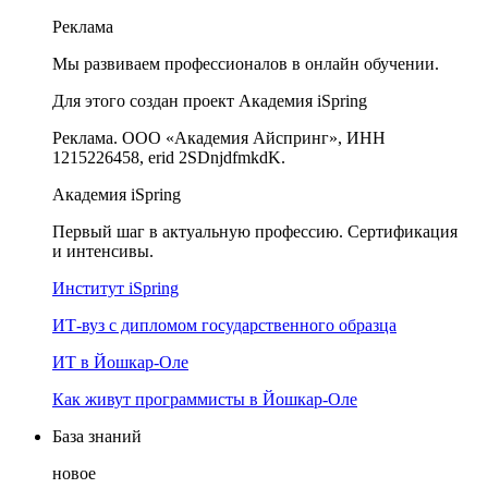
Реклама
Мы развиваем профессионалов в онлайн обучении.
Для этого создан проект Академия iSpring
Реклама. ООО «Академия Айспринг», ИНН
1215226458, erid 2SDnjdfmkdK.
Академия iSpring
Первый шаг в актуальную профессию. Сертификация
и интенсивы.
Институт iSpring
ИТ-вуз с дипломом государственного образца
ИТ в Йошкар-Оле
Как живут программисты в Йошкар‑Оле
База знаний
новое