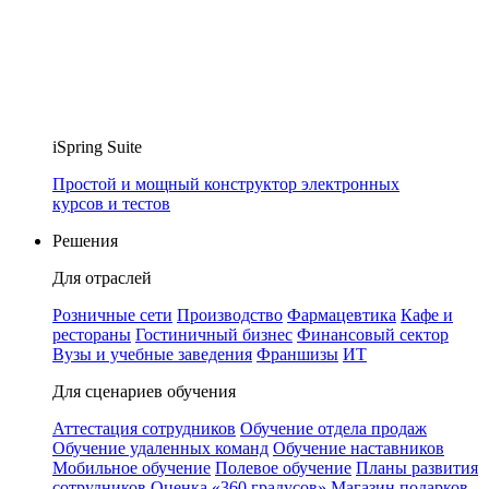
iSpring Suite
Простой и мощный конструктор электронных
курсов и тестов
Решения
Для отраслей
Розничные сети
Производство
Фармацевтика
Кафе и
рестораны
Гостиничный бизнес
Финансовый сектор
Вузы и учебные заведения
Франшизы
ИТ
Для сценариев обучения
Аттестация сотрудников
Обучение отдела продаж
Обучение удаленных команд
Обучение наставников
Мобильное обучение
Полевое обучение
Планы развития
сотрудников
Оценка «360 градусов»
Магазин подарков