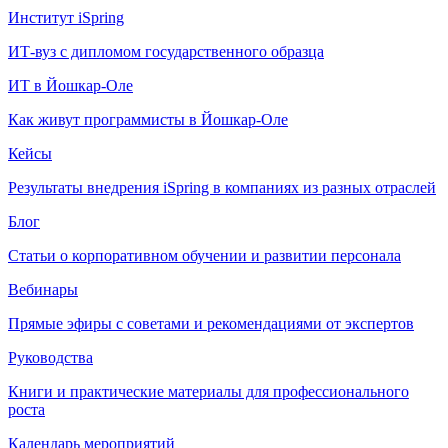
Институт iSpring
ИТ-вуз с дипломом государственного образца
ИТ в Йошкар-Оле
Как живут программисты в Йошкар‑Оле
Кейсы
Результаты внедрения iSpring в компаниях из разных отраслей
Блог
Статьи о корпоративном обучении и развитии персонала
Вебинары
Прямые эфиры с советами и рекомендациями от экспертов
Руководства
Книги и практические материалы для профессионального
роста
Календарь мероприятий