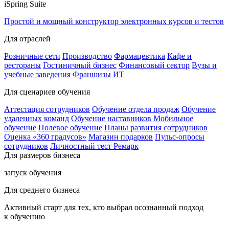
iSpring Suite
Простой и мощный конструктор электронных курсов и тестов
Для отраслей
Розничные сети
Производство
Фармацевтика
Кафе и
рестораны
Гостиничный бизнес
Финансовый сектор
Вузы и
учебные заведения
Франшизы
ИТ
Для сценариев обучения
Аттестация сотрудников
Обучение отдела продаж
Обучение
удаленных команд
Обучение наставников
Мобильное
обучение
Полевое обучение
Планы развития сотрудников
Оценка «360 градусов»
Магазин подарков
Пульс-опросы
сотрудников
Личностный тест Ремарк
Для размеров бизнеса
запуск обучения
Для среднего бизнеса
Активный старт для тех, кто выбрал осознанный подход
к обучению