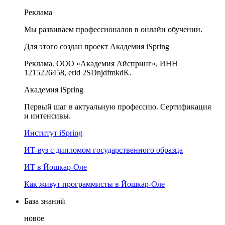
Реклама
Мы развиваем профессионалов в онлайн обучении.
Для этого создан проект Академия iSpring
Реклама. ООО «Академия Айспринг», ИНН
1215226458, erid 2SDnjdfmkdK.
Академия iSpring
Первый шаг в актуальную профессию. Сертификация
и интенсивы.
Институт iSpring
ИТ-вуз с дипломом государственного образца
ИТ в Йошкар-Оле
Как живут программисты в Йошкар‑Оле
База знаний
новое