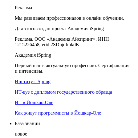
Реклама
Мы развиваем профессионалов в онлайн обучении.
Для этого создан проект Академия iSpring
Реклама. ООО «Академия Айспринг», ИНН
1215226458, erid 2SDnjdfmkdK.
Академия iSpring
Первый шаг в актуальную профессию. Сертификация
и интенсивы.
Институт iSpring
ИТ-вуз с дипломом государственного образца
ИТ в Йошкар-Оле
Как живут программисты в Йошкар‑Оле
База знаний
новое