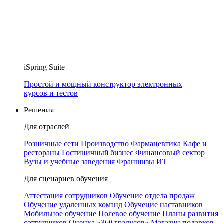
iSpring Suite
Простой и мощный конструктор электронных
курсов и тестов
Решения
Для отраслей
Розничные сети
Производство
Фармацевтика
Кафе и
рестораны
Гостиничный бизнес
Финансовый сектор
Вузы и учебные заведения
Франшизы
ИТ
Для сценариев обучения
Аттестация сотрудников
Обучение отдела продаж
Обучение удаленных команд
Обучение наставников
Мобильное обучение
Полевое обучение
Планы развития
сотрудников
Оценка «360 градусов»
Магазин подарков