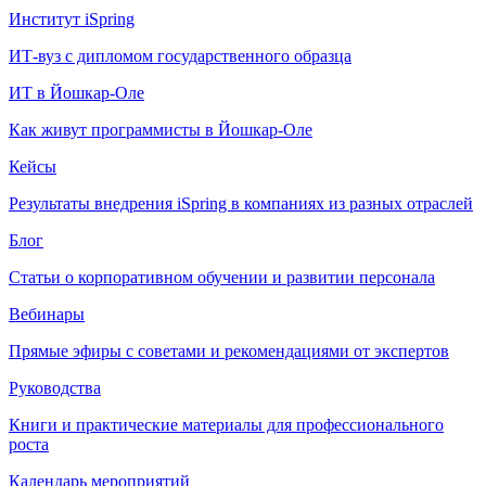
Институт iSpring
ИТ-вуз с дипломом государственного образца
ИТ в Йошкар-Оле
Как живут программисты в Йошкар‑Оле
Кейсы
Результаты внедрения iSpring в компаниях из разных отраслей
Блог
Статьи о корпоративном обучении и развитии персонала
Вебинары
Прямые эфиры с советами и рекомендациями от экспертов
Руководства
Книги и практические материалы для профессионального
роста
Календарь мероприятий