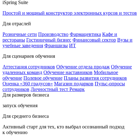
iSpring Suite
Простой и мощный конструктор электронных курсов и тестов
Для отраслей
Розничные сети
Производство
Фармацевтика
Кафе и
рестораны
Гостиничный бизнес
Финансовый сектор
Вузы и
учебные заведения
Франшизы
ИТ
Для сценариев обучения
Аттестация сотрудников
Обучение отдела продаж
Обучение
удаленных команд
Обучение наставников
Мобильное
обучение
Полевое обучение
Планы развития сотрудников
Оценка «360 градусов»
Магазин подарков
Пульс-опросы
сотрудников
Личностный тест Ремарк
Для размеров бизнеса
запуск обучения
Для среднего бизнеса
Активный старт для тех, кто выбрал осознанный подход
к обучению