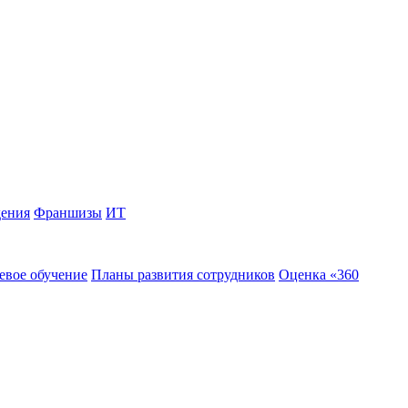
дения
Франшизы
ИТ
евое обучение
Планы развития сотрудников
Оценка «360