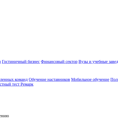
ы
Гостиничный бизнес
Финансовый сектор
Вузы и учебные заве
аленных команд
Обучение наставников
Мобильное обучение
Пол
стный тест Ремарк
чению