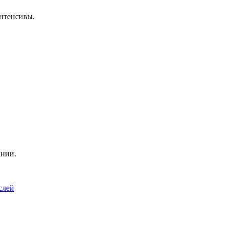
нтенсивы.
ании.
слей