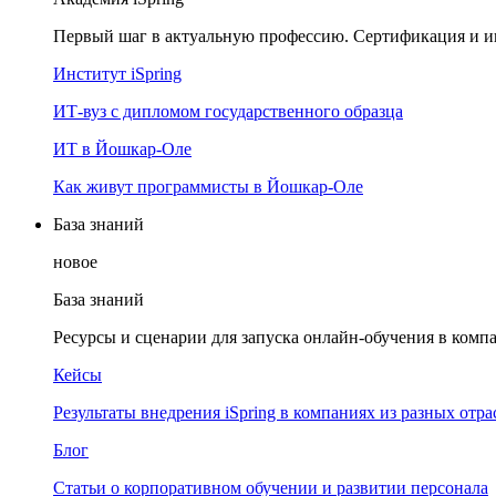
Первый шаг в актуальную профессию. Сертификация и и
Институт iSpring
ИТ-вуз с дипломом государственного образца
ИТ в Йошкар-Оле
Как живут программисты в Йошкар‑Оле
База знаний
новое
База знаний
Ресурсы и сценарии для запуска онлайн-обучения в комп
Кейсы
Результаты внедрения iSpring в компаниях из разных отра
Блог
Статьи о корпоративном обучении и развитии персонала