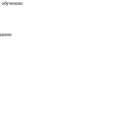
к обучению
пании