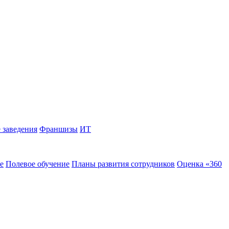
 заведения
Франшизы
ИТ
е
Полевое обучение
Планы развития сотрудников
Оценка «360