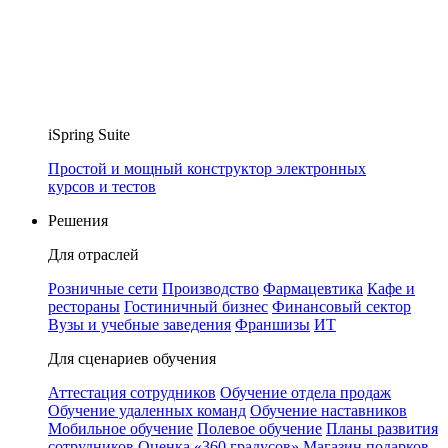
iSpring Suite
Простой и мощный конструктор электронных
курсов и тестов
Решения
Для отраслей
Розничные сети
Производство
Фармацевтика
Кафе и
рестораны
Гостиничный бизнес
Финансовый сектор
Вузы и учебные заведения
Франшизы
ИТ
Для сценариев обучения
Аттестация сотрудников
Обучение отдела продаж
Обучение удаленных команд
Обучение наставников
Мобильное обучение
Полевое обучение
Планы развития
сотрудников
Оценка «360 градусов»
Магазин подарков