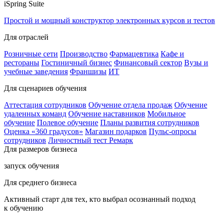
iSpring Suite
Простой и мощный конструктор электронных курсов и тестов
Для отраслей
Розничные сети
Производство
Фармацевтика
Кафе и
рестораны
Гостиничный бизнес
Финансовый сектор
Вузы и
учебные заведения
Франшизы
ИТ
Для сценариев обучения
Аттестация сотрудников
Обучение отдела продаж
Обучение
удаленных команд
Обучение наставников
Мобильное
обучение
Полевое обучение
Планы развития сотрудников
Оценка «360 градусов»
Магазин подарков
Пульс-опросы
сотрудников
Личностный тест Ремарк
Для размеров бизнеса
запуск обучения
Для среднего бизнеса
Активный старт для тех, кто выбрал осознанный подход
к обучению