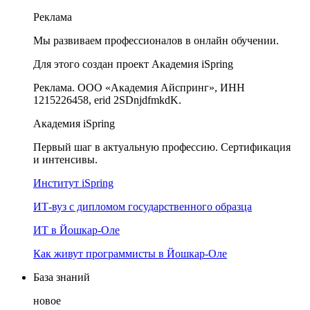
Реклама
Мы развиваем профессионалов в онлайн обучении.
Для этого создан проект Академия iSpring
Реклама. ООО «Академия Айспринг», ИНН
1215226458, erid 2SDnjdfmkdK.
Академия iSpring
Первый шаг в актуальную профессию. Сертификация
и интенсивы.
Институт iSpring
ИТ-вуз с дипломом государственного образца
ИТ в Йошкар-Оле
Как живут программисты в Йошкар‑Оле
База знаний
новое