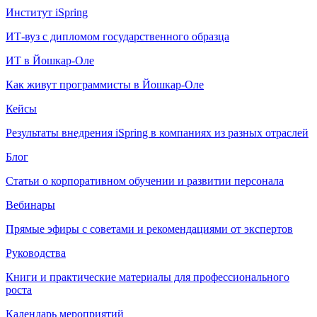
Институт iSpring
ИТ-вуз с дипломом государственного образца
ИТ в Йошкар-Оле
Как живут программисты в Йошкар‑Оле
Кейсы
Результаты внедрения iSpring в компаниях из разных отраслей
Блог
Статьи о корпоративном обучении и развитии персонала
Вебинары
Прямые эфиры с советами и рекомендациями от экспертов
Руководства
Книги и практические материалы для профессионального
роста
Календарь мероприятий