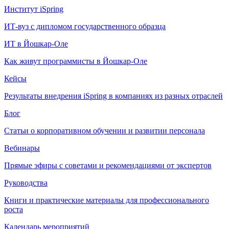
Институт iSpring
ИТ-вуз с дипломом государственного образца
ИТ в Йошкар-Оле
Как живут программисты в Йошкар‑Оле
Кейсы
Результаты внедрения iSpring в компаниях из разных отраслей
Блог
Статьи о корпоративном обучении и развитии персонала
Вебинары
Прямые эфиры с советами и рекомендациями от экспертов
Руководства
Книги и практические материалы для профессионального
роста
Календарь мероприятий