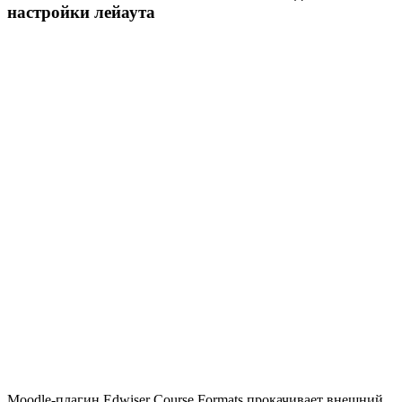
настройки лейаута
Moodle-плагин Edwiser Course Formats прокачивает внешний