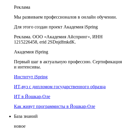
Реклама
Мы развиваем профессионалов в онлайн обучении.
Для этого создан проект Академия iSpring
Реклама. ООО «Академия Айспринг», ИНН
1215226458, erid 2SDnjdfmkdK.
Академия iSpring
Первый шаг в актуальную профессию. Сертификация
и интенсивы.
Институт iSpring
ИТ-вуз с дипломом государственного образца
ИТ в Йошкар-Оле
Как живут программисты в Йошкар‑Оле
База знаний
новое