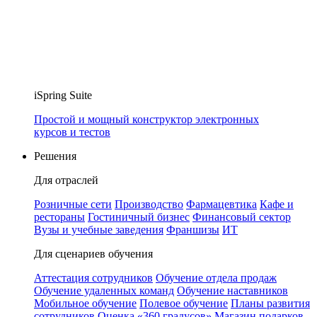
iSpring Suite
Простой и мощный конструктор электронных
курсов и тестов
Решения
Для отраслей
Розничные сети
Производство
Фармацевтика
Кафе и
рестораны
Гостиничный бизнес
Финансовый сектор
Вузы и учебные заведения
Франшизы
ИТ
Для сценариев обучения
Аттестация сотрудников
Обучение отдела продаж
Обучение удаленных команд
Обучение наставников
Мобильное обучение
Полевое обучение
Планы развития
сотрудников
Оценка «360 градусов»
Магазин подарков