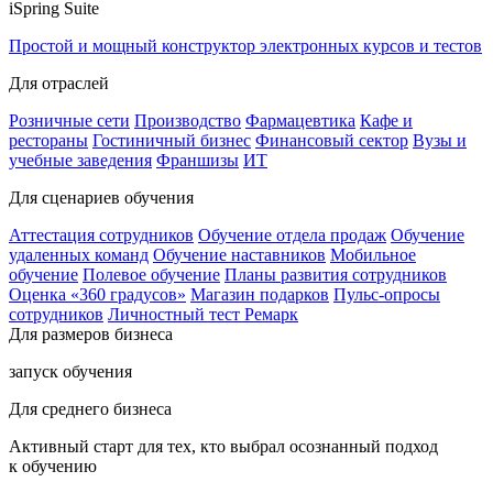
iSpring Suite
Простой и мощный конструктор электронных курсов и тестов
Для отраслей
Розничные сети
Производство
Фармацевтика
Кафе и
рестораны
Гостиничный бизнес
Финансовый сектор
Вузы и
учебные заведения
Франшизы
ИТ
Для сценариев обучения
Аттестация сотрудников
Обучение отдела продаж
Обучение
удаленных команд
Обучение наставников
Мобильное
обучение
Полевое обучение
Планы развития сотрудников
Оценка «360 градусов»
Магазин подарков
Пульс-опросы
сотрудников
Личностный тест Ремарк
Для размеров бизнеса
запуск обучения
Для среднего бизнеса
Активный старт для тех, кто выбрал осознанный подход
к обучению